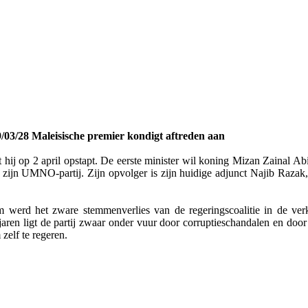
/03/28 Maleisische premier kondigt aftreden aan
j op 2 april opstapt. De eerste minister wil koning Mizan Zainal Abid
 zijn UMNO-partij. Zijn opvolger is zijn huidige adjunct Najib Razak
em werd het zware stemmenverlies van de regeringscoalitie in de v
jaren ligt de partij zwaar onder vuur door corruptieschandalen en doo
zelf te regeren.