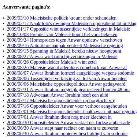
Aanverwante pagina's:
•
2009/03/10 Maleisische politiek kreunt onder schandalen
•
2009/02/17 Naaktfoto's dwingen Maleisisch oppositielid tot ontslag
•
2009/01/17 Oppositie wint tussentijdse verkiezingen in Maleisiė
•
2008/10/08 Premier van Maleisiė houdt het voor bekeken
•
2008/09/24 Homoproces tegen Anwar opnieuw verschoven
•
2008/09/16 Autoritaire aanpak verdeelt Maleisische regering
•
2008/09/15 Spanning in Maleisiė bereikt nieuw hoogtepunt
•
2008/08/27 Anwar wint ruim bij verkiezingen in Maleisiė
•
2008/08/26 Oppositieleider Maleisiė wint zetel
•
2008/08/26 Maleisiė wacht ademloos comeback van Anwar af
•
2008/08/07 Anwar Ibrahim formeel aangeklaagd wegens sodomie
•
2008/08/06 Tussentijdse verkiezing zal lot van Anwar bepalen
•
2008/08/06 Maleisische oppositiepoliticus Anwar gedagvaard
•
2008/07/31 Anwar Ibrahim mogelijk gearresteerd binnen 48 uur
•
2008/07/18 Advocaat: Anwar Ibrahim heeft een alibi
•
2008/07/17 Maleisische oppositieleider op borgtocht vrij
•
2008/07/16 Oppositieleider Anwar voor verhoor aangehouden
•
2008/07/01 Maleisische oppositieleider haalt zwaar uit naar regerin
•
2008/07/01 Anwar Ibrahim dient nog meer klachten in
•
2008/06/30 Oppositieleider Anwar verlaat de Turkse ambassade
•
2008/06/30 Anwar stapt naar rechter om naam te zuiveren
•
2008/06/30 Anwar Ibrahim opnieuw beschuldigd van sodomie