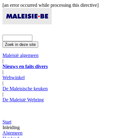
[an error occurred while processing this directive]
Maleisië algemeen
|
Nieuws en faits divers
|
Webwinkel
|
De Maleisische keuken
|
De Maleisiė Webring
Start
Inleiding
Algemeen