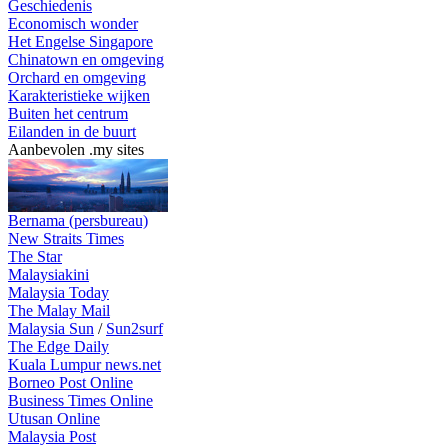
Geschiedenis
Economisch wonder
Het Engelse Singapore
Chinatown en omgeving
Orchard en omgeving
Karakteristieke wijken
Buiten het centrum
Eilanden in de buurt
Aanbevolen .my sites
Bernama (persbureau)
New Straits Times
The Star
Malaysiakini
Malaysia Today
The Malay Mail
Malaysia Sun
/
Sun2surf
The Edge Daily
Kuala Lumpur news.net
Borneo Post Online
Business Times Online
Utusan Online
Malaysia Post