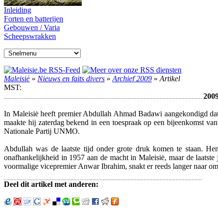
Inleiding
Forten en batterijen
Gebouwen / Varia
Scheepswrakken
Maleisiė
»
Nieuws en faits divers
»
Archief 2009
»
Artikel
MST:
2009
In Maleisiė heeft premier Abdullah Ahmad Badawi aangekondigd dat hi
maakte hij zaterdag bekend in een toespraak op een bijeenkomst van
Nationale Partij UNMO.
Abdullah was de laatste tijd onder grote druk komen te staan. H
onafhankelijkheid in 1957 aan de macht in Maleisiė, maar de laatste 
voormalige vicepremier Anwar Ibrahim, snakt er reeds langer naar om 
Deel dit artikel met anderen: