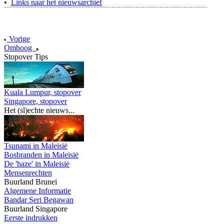
•
Links naar het nieuwsarchief
Vorige
Omhoog
Stopover Tips
Kuala Lumpur, stopover
Singapore, stopover
Het (sl)echte nieuws...
Tsunami in Maleisiė
Bosbranden in Maleisiė
De 'haze' in Maleisiė
Mensenrechten
Buurland Brunei
Algemene Informatie
Bandar Seri Begawan
Buurland Singapore
Eerste indrukken