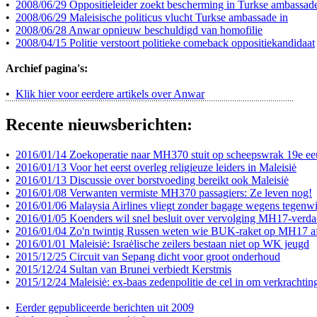
•
2008/06/29 Oppositieleider zoekt bescherming in Turkse ambassad
•
2008/06/29 Maleisische politicus vlucht Turkse ambassade in
•
2008/06/28 Anwar opnieuw beschuldigd van homofilie
•
2008/04/15 Politie verstoort politieke comeback oppositiekandidaat
Archief pagina's:
•
Klik hier voor eerdere artikels over Anwar
Recente nieuwsberichten:
•
2016/01/14 Zoekoperatie naar MH370 stuit op scheepswrak 19e e
•
2016/01/13 Voor het eerst overleg religieuze leiders in Maleisiė
•
2016/01/13 Discussie over borstvoeding bereikt ook Maleisiė
•
2016/01/08 Verwanten vermiste MH370 passagiers: Ze leven nog!
•
2016/01/06 Malaysia Airlines vliegt zonder bagage wegens tegenw
•
2016/01/05 Koenders wil snel besluit over vervolging MH17-verda
•
2016/01/04 Zo'n twintig Russen weten wie BUK-raket op MH17 a
•
2016/01/01 Maleisiė: Israėlische zeilers bestaan niet op WK jeugd
•
2015/12/25 Circuit van Sepang dicht voor groot onderhoud
•
2015/12/24 Sultan van Brunei verbiedt Kerstmis
•
2015/12/24 Maleisiė: ex-baas zedenpolitie de cel in om verkrachtin
•
Eerder gepubliceerde berichten uit 2009