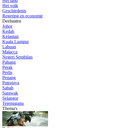
Het land
Het volk
Geschiedenis
Regering en economie
Deelstaten
Johor
Kedah
Kelantan
Kuala Lumpur
Labuan
Malacca
Negeri Sembilan
Pahang
Perak
Perlis
Penang
Putrajaya
Sabah
Sarawak
Selangor
Terengganu
Thema's