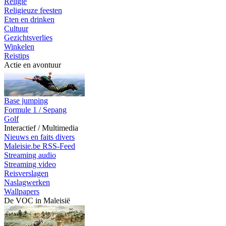
Religie
Religieuze feesten
Eten en drinken
Cultuur
Gezichtsverlies
Winkelen
Reistips
Actie en avontuur
Base jumping
Formule 1 / Sepang
Golf
Interactief / Multimedia
Nieuws en faits divers
Maleisie.be RSS-Feed
Streaming audio
Streaming video
Reisverslagen
Naslagwerken
Wallpapers
De VOC in Maleisië