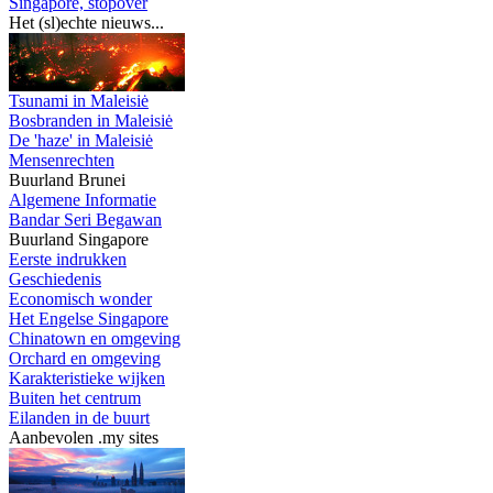
Singapore, stopover
Het (sl)echte nieuws...
Tsunami in Maleisiė
Bosbranden in Maleisiė
De 'haze' in Maleisiė
Mensenrechten
Buurland Brunei
Algemene Informatie
Bandar Seri Begawan
Buurland Singapore
Eerste indrukken
Geschiedenis
Economisch wonder
Het Engelse Singapore
Chinatown en omgeving
Orchard en omgeving
Karakteristieke wijken
Buiten het centrum
Eilanden in de buurt
Aanbevolen .my sites