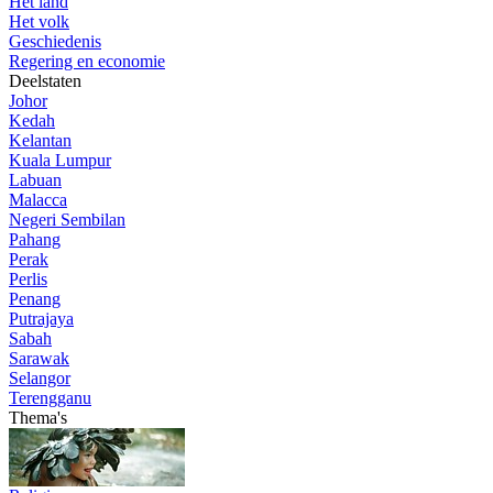
Het land
Het volk
Geschiedenis
Regering en economie
Deelstaten
Johor
Kedah
Kelantan
Kuala Lumpur
Labuan
Malacca
Negeri Sembilan
Pahang
Perak
Perlis
Penang
Putrajaya
Sabah
Sarawak
Selangor
Terengganu
Thema's