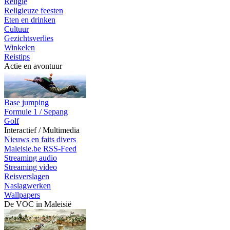
Religie
Religieuze feesten
Eten en drinken
Cultuur
Gezichtsverlies
Winkelen
Reistips
Actie en avontuur
Base jumping
Formule 1 / Sepang
Golf
Interactief / Multimedia
Nieuws en faits divers
Maleisie.be RSS-Feed
Streaming audio
Streaming video
Reisverslagen
Naslagwerken
Wallpapers
De VOC in Maleisië