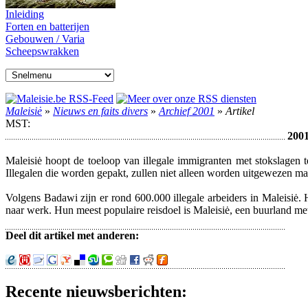
Inleiding
Forten en batterijen
Gebouwen / Varia
Scheepswrakken
Maleisiė
»
Nieuws en faits divers
»
Archief 2001
»
Artikel
MST:
2001
Maleisiė hoopt de toeloop van illegale immigranten met stokslage
Illegalen die worden gepakt, zullen niet alleen worden uitgewezen maa
Volgens Badawi zijn er rond 600.000 illegale arbeiders in Maleisiė. 
naar werk. Hun meest populaire reisdoel is Maleisiė, een buurland met
Deel dit artikel met anderen:
Recente nieuwsberichten: