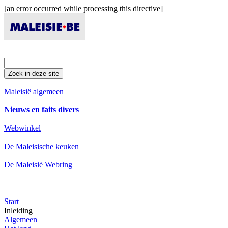
[an error occurred while processing this directive]
Maleisië algemeen
|
Nieuws en faits divers
|
Webwinkel
|
De Maleisische keuken
|
De Maleisiė Webring
Start
Inleiding
Algemeen