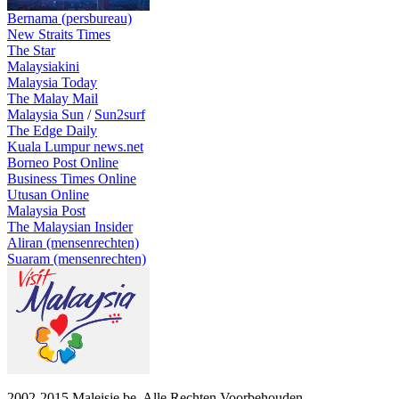
Bernama (persbureau)
New Straits Times
The Star
Malaysiakini
Malaysia Today
The Malay Mail
Malaysia Sun
/
Sun2surf
The Edge Daily
Kuala Lumpur news.net
Borneo Post Online
Business Times Online
Utusan Online
Malaysia Post
The Malaysian Insider
Aliran (mensenrechten)
Suaram (mensenrechten)
2002-2015 Maleisie.be. Alle Rechten Voorbehouden.