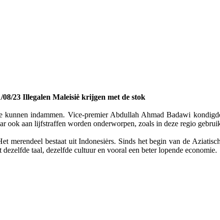
/08/23 Illegalen Maleisiė krijgen met de stok
n te kunnen indammen. Vice-premier Abdullah Ahmad Badawi kondigde g
r ook aan lijfstraffen worden onderworpen, zoals in deze regio gebruike
Het merendeel bestaat uit Indonesiėrs. Sinds het begin van de Aziatisch
 dezelfde taal, dezelfde cultuur en vooral een beter lopende economie.