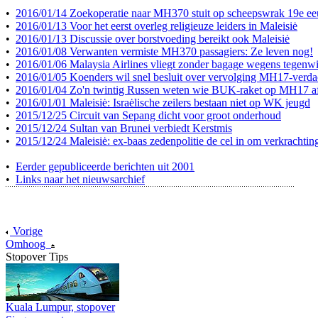
•
2016/01/14 Zoekoperatie naar MH370 stuit op scheepswrak 19e e
•
2016/01/13 Voor het eerst overleg religieuze leiders in Maleisiė
•
2016/01/13 Discussie over borstvoeding bereikt ook Maleisiė
•
2016/01/08 Verwanten vermiste MH370 passagiers: Ze leven nog!
•
2016/01/06 Malaysia Airlines vliegt zonder bagage wegens tegenw
•
2016/01/05 Koenders wil snel besluit over vervolging MH17-verda
•
2016/01/04 Zo'n twintig Russen weten wie BUK-raket op MH17 a
•
2016/01/01 Maleisiė: Israėlische zeilers bestaan niet op WK jeugd
•
2015/12/25 Circuit van Sepang dicht voor groot onderhoud
•
2015/12/24 Sultan van Brunei verbiedt Kerstmis
•
2015/12/24 Maleisiė: ex-baas zedenpolitie de cel in om verkrachtin
•
Eerder gepubliceerde berichten uit 2001
•
Links naar het nieuwsarchief
Vorige
Omhoog
Stopover Tips
Kuala Lumpur, stopover