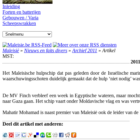
Inleiding
Forten en batterijen
Gebouwen / Varia
Scheepswrakken
Maleisiė
»
Nieuws en faits divers
»
Archief 2011
»
Artikel
MST:
2011
Het Maleisische hulpschip dat pas geleden door de Israėlische ma
waarschuwingsschoten duidelijk gemaakt dat de hulp ‘niet nodig’ was
De MV Finch verbleef een week in Egyptische wateren, maar mocht oo
naar Gaza gaan. Het schip vaart onder Moldavische vlag en was vertr
Mahatir Mohamad is naast premier van Maleisiė ook de leider van de P
Deel dit artikel met anderen: