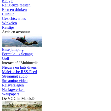
Religie
Religieuze feesten
Eten en drinken
Cultuur
Gezichtsverlies
Winkelen
Reistips
Actie en avontuur
Base jumping
Formule 1 / Sepang
Golf
Interactief / Multimedia
Nieuws en faits divers
Maleisie.be RSS-Feed
Streaming audio
Streaming video
Reisverslagen
Naslagwerken
Wallpapers
De VOC in Maleisië