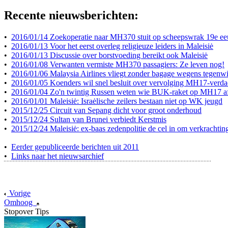
Recente nieuwsberichten:
•
2016/01/14 Zoekoperatie naar MH370 stuit op scheepswrak 19e e
•
2016/01/13 Voor het eerst overleg religieuze leiders in Maleisiė
•
2016/01/13 Discussie over borstvoeding bereikt ook Maleisiė
•
2016/01/08 Verwanten vermiste MH370 passagiers: Ze leven nog!
•
2016/01/06 Malaysia Airlines vliegt zonder bagage wegens tegenw
•
2016/01/05 Koenders wil snel besluit over vervolging MH17-verda
•
2016/01/04 Zo'n twintig Russen weten wie BUK-raket op MH17 a
•
2016/01/01 Maleisiė: Israėlische zeilers bestaan niet op WK jeugd
•
2015/12/25 Circuit van Sepang dicht voor groot onderhoud
•
2015/12/24 Sultan van Brunei verbiedt Kerstmis
•
2015/12/24 Maleisiė: ex-baas zedenpolitie de cel in om verkrachtin
•
Eerder gepubliceerde berichten uit 2011
•
Links naar het nieuwsarchief
Vorige
Omhoog
Stopover Tips