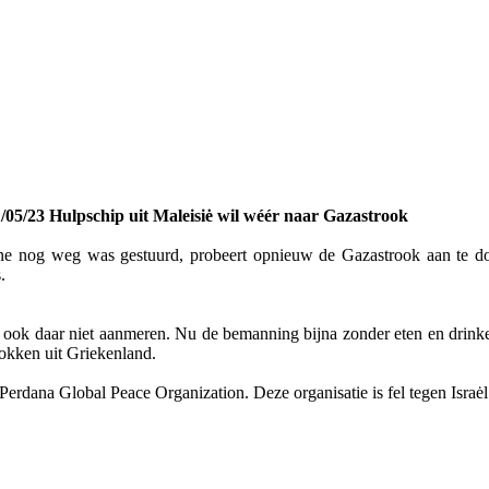
/05/23 Hulpschip uit Maleisiė wil wéér naar Gazastrook
rine nog weg was gestuurd, probeert opnieuw de Gazastrook aan te do
.
k daar niet aanmeren. Nu de bemanning bijna zonder eten en drinken 
okken uit Griekenland.
erdana Global Peace Organization. Deze organisatie is fel tegen Israėl