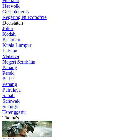
Het land
Het volk
Geschiedenis
Regering en economie
Deelstaten
Johor
Kedah
Kelantan
Kuala Lumpur
Labuan
Malacca
Negeri Sembilan
Pahang
Perak
Perlis
Penang
Putrajaya
Sabah
Sarawak
Selangor
Terengganu
Thema's