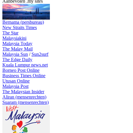
Aanbevolen .my sites
Bernama (persbureau)
New Straits Times
The Star
Malaysiakini
Malaysia Today
The Malay Mail
Malaysia Sun
/
Sun2surf
The Edge Daily
Kuala Lumpur news.net
Borneo Post Online
Business Times Online
Utusan Online
Malaysia Post
The Malaysian Insider
Aliran (mensenrechten)
Suaram (mensenrechten)