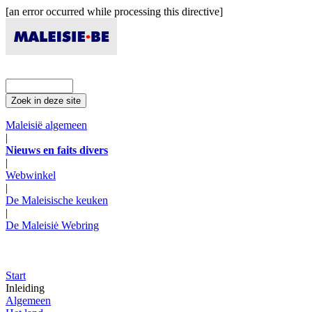
[an error occurred while processing this directive]
Maleisië algemeen
|
Nieuws en faits divers
|
Webwinkel
|
De Maleisische keuken
|
De Maleisiė Webring
Start
Inleiding
Algemeen