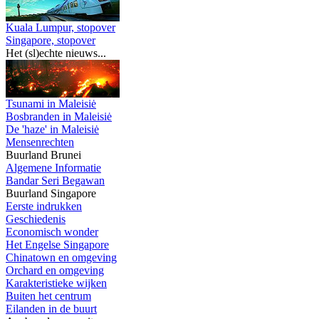
Kuala Lumpur, stopover
Singapore, stopover
Het (sl)echte nieuws...
Tsunami in Maleisiė
Bosbranden in Maleisiė
De 'haze' in Maleisiė
Mensenrechten
Buurland Brunei
Algemene Informatie
Bandar Seri Begawan
Buurland Singapore
Eerste indrukken
Geschiedenis
Economisch wonder
Het Engelse Singapore
Chinatown en omgeving
Orchard en omgeving
Karakteristieke wijken
Buiten het centrum
Eilanden in de buurt