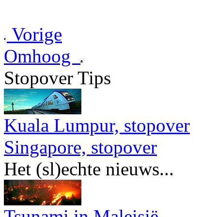
Vorige
Omhoog
Stopover Tips
Kuala Lumpur, stopover
Singapore, stopover
Het (sl)echte nieuws...
Tsunami in Maleisië