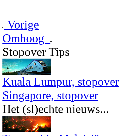
Vorige
Omhoog
Stopover Tips
Kuala Lumpur, stopover
Singapore, stopover
Het (sl)echte nieuws...