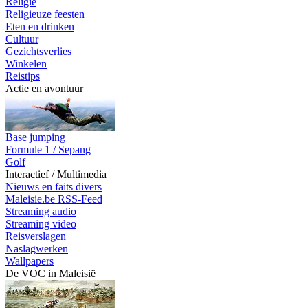
Religie
Religieuze feesten
Eten en drinken
Cultuur
Gezichtsverlies
Winkelen
Reistips
Actie en avontuur
Base jumping
Formule 1 / Sepang
Golf
Interactief / Multimedia
Nieuws en faits divers
Maleisie.be RSS-Feed
Streaming audio
Streaming video
Reisverslagen
Naslagwerken
Wallpapers
De VOC in Maleisië