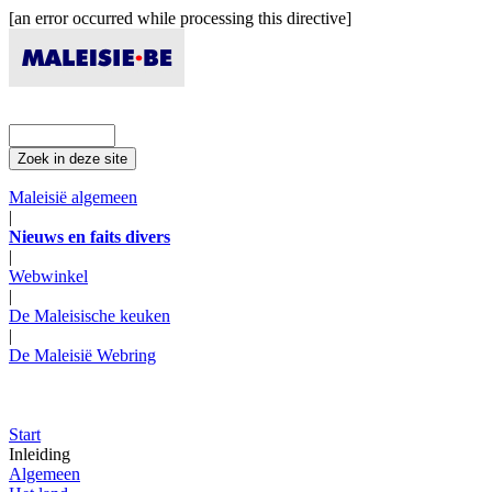
[an error occurred while processing this directive]
Maleisië algemeen
|
Nieuws en faits divers
|
Webwinkel
|
De Maleisische keuken
|
De Maleisië Webring
Start
Inleiding
Algemeen