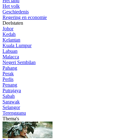
Het land
Het volk
Geschiedenis
Regering en economie
Deelstaten
Johor
Kedah
Kelantan
Kuala Lumpur
Labuan
Malacca
Negeri Sembilan
Pahang
Perak
Perlis
Penang
Putrajaya
Sabah
Sarawak
Selangor
Terengganu
Thema's