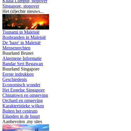
Kuala Lumpur, stopover
Singapore, stopover
Het (sl)echte nieuws...
Tsunami in Maleisië
Bosbranden in Maleisië
De 'haze' in Maleisië
Mensenrechten
Buurland Brunei
Algemene Informatie
Bandar Seri Begawan
Buurland Singapore
Eerste indrukken
Geschiedenis
Economisch wonder
Het Engelse Singapore
Chinatown en omgeving
Orchard en omgeving
Karakteristieke wijken
Buiten het centrum
Eilanden in de buurt
Aanbevolen .my sites