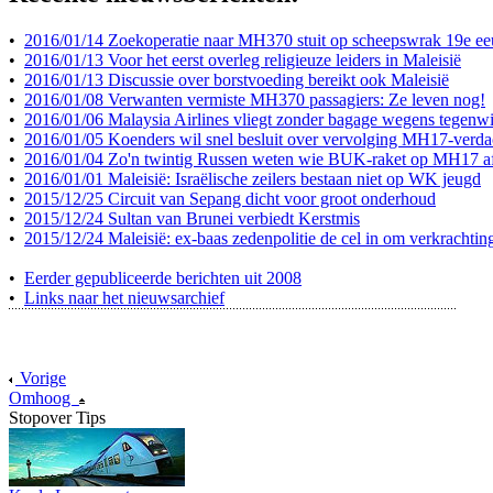
•
2016/01/14 Zoekoperatie naar MH370 stuit op scheepswrak 19e e
•
2016/01/13 Voor het eerst overleg religieuze leiders in Maleisië
•
2016/01/13 Discussie over borstvoeding bereikt ook Maleisië
•
2016/01/08 Verwanten vermiste MH370 passagiers: Ze leven nog!
•
2016/01/06 Malaysia Airlines vliegt zonder bagage wegens tegenw
•
2016/01/05 Koenders wil snel besluit over vervolging MH17-verda
•
2016/01/04 Zo'n twintig Russen weten wie BUK-raket op MH17 a
•
2016/01/01 Maleisië: Israëlische zeilers bestaan niet op WK jeugd
•
2015/12/25 Circuit van Sepang dicht voor groot onderhoud
•
2015/12/24 Sultan van Brunei verbiedt Kerstmis
•
2015/12/24 Maleisië: ex-baas zedenpolitie de cel in om verkrachtin
•
Eerder gepubliceerde berichten uit 2008
•
Links naar het nieuwsarchief
Vorige
Omhoog
Stopover Tips