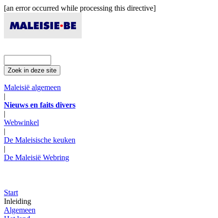
[an error occurred while processing this directive]
Maleisië algemeen
|
Nieuws en faits divers
|
Webwinkel
|
De Maleisische keuken
|
De Maleisië Webring
Start
Inleiding
Algemeen