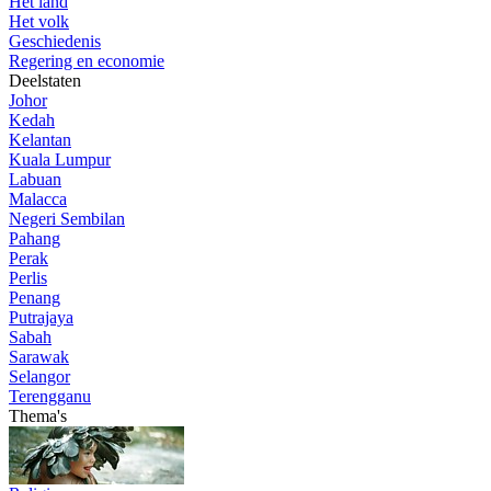
Het land
Het volk
Geschiedenis
Regering en economie
Deelstaten
Johor
Kedah
Kelantan
Kuala Lumpur
Labuan
Malacca
Negeri Sembilan
Pahang
Perak
Perlis
Penang
Putrajaya
Sabah
Sarawak
Selangor
Terengganu
Thema's