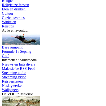
Religie
Religieuze feesten
Eten en drinken
Cultuur
Gezichtsverlies
Winkelen
Reistips
Actie en avontuur
Base jumping
Formule 1 / Sepang
Golf
Interactief / Multimedia
Nieuws en faits divers
Maleisie.be RSS-Feed
Streaming audio
Streaming video
Reisverslagen
Naslagwerken
Wallpapers
De VOC in Maleisië