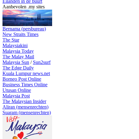
Eilanden in de buurt
Aanbevolen .my sites
Bernama (persbureau)
New Straits Times
The Star
Malaysiakini
Malaysia Today
The Malay Mail
Malaysia Sun
/
Sun2surf
The Edge Daily
Kuala Lumpur news.net
Borneo Post Online
Business Times Online
Utusan Online
Malaysia Post
The Malaysian Insider
Aliran (mensenrechten)
Suaram (mensenrechten)