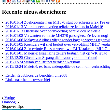
Recente nieuwsberichten:
•
2016/01/14 Zoekoperatie naar MH370 stuit op scheepswrak 19e e
•
2016/01/13 Voor het eerst overleg religieuze leiders in Maleisië
•
2016/01/13 Discussie over borstvoeding bereikt ook Maleisië
•
2016/01/08 Verwanten vermiste MH370 passagiers: Ze leven nog!
•
2016/01/06 Malaysia Airlines vliegt zonder bagage wegens tegenw
•
2016/01/05 Koenders wil snel besluit over vervolging MH17-verda
•
2016/01/04 Zo'n twintig Russen weten wie BUK-raket op MH17 a
•
2016/01/01 Maleisië: Israëlische zeilers bestaan niet op WK jeugd
•
2015/12/25 Circuit van Sepang dicht voor groot onderhoud
•
2015/12/24 Sultan van Brunei verbiedt Kerstmis
•
2015/12/24 Maleisië: ex-baas zedenpolitie de cel in om verkrachtin
•
Eerder gepubliceerde berichten uit 2008
•
Links naar het nieuwsarchief
Vorige
Omhoog
Stopover Tips