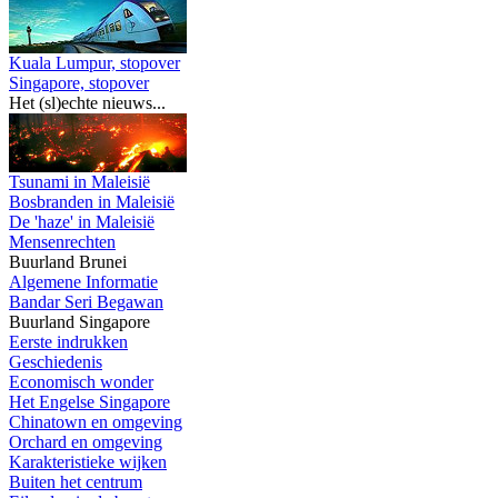
Kuala Lumpur, stopover
Singapore, stopover
Het (sl)echte nieuws...
Tsunami in Maleisië
Bosbranden in Maleisië
De 'haze' in Maleisië
Mensenrechten
Buurland Brunei
Algemene Informatie
Bandar Seri Begawan
Buurland Singapore
Eerste indrukken
Geschiedenis
Economisch wonder
Het Engelse Singapore
Chinatown en omgeving
Orchard en omgeving
Karakteristieke wijken
Buiten het centrum