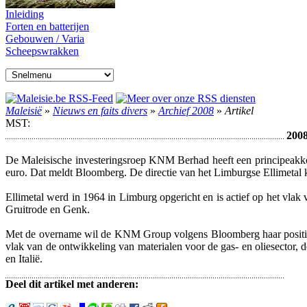
Inleiding
Forten en batterijen
Gebouwen / Varia
Scheepswrakken
Maleisië
»
Nieuws en faits divers
»
Archief 2008
»
Artikel
MST:
2008
De Maleisische investeringsroep KNM Berhad heeft een principeakkoo
euro. Dat meldt Bloomberg. De directie van het Limburgse Ellimetal k
Ellimetal werd in 1964 in Limburg opgericht en is actief op het vlak
Gruitrode en Genk.
Met de overname wil de KNM Group volgens Bloomberg haar positie op 
vlak van de ontwikkeling van materialen voor de gas- en oliesector, d
en Italië.
Deel dit artikel met anderen: