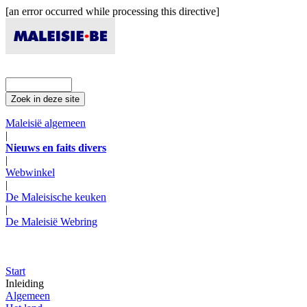
[an error occurred while processing this directive]
Maleisië algemeen
|
Nieuws en faits divers
|
Webwinkel
|
De Maleisische keuken
|
De Maleisië Webring
Start
Inleiding
Algemeen