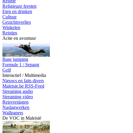
Religie
Religieuze feesten
Eten en drinken
Cultuur
Gezichtsverlies
Winkelen
Reistips
Actie en avontuur
Base jumping
Formule 1 / Sepang
Golf
Interactief / Multimedia
Nieuws en faits divers
Maleisie.be RSS-Feed
Streaming audio
Streaming video
Reisverslagen
Naslagwerken
Wallpapers
De VOC in Maleisië