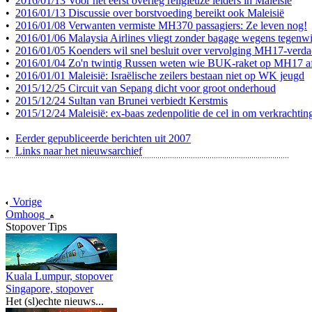
•
2016/01/13 Voor het eerst overleg religieuze leiders in Maleisië
•
2016/01/13 Discussie over borstvoeding bereikt ook Maleisië
•
2016/01/08 Verwanten vermiste MH370 passagiers: Ze leven nog!
•
2016/01/06 Malaysia Airlines vliegt zonder bagage wegens tegenw
•
2016/01/05 Koenders wil snel besluit over vervolging MH17-verda
•
2016/01/04 Zo'n twintig Russen weten wie BUK-raket op MH17 a
•
2016/01/01 Maleisië: Israëlische zeilers bestaan niet op WK jeugd
•
2015/12/25 Circuit van Sepang dicht voor groot onderhoud
•
2015/12/24 Sultan van Brunei verbiedt Kerstmis
•
2015/12/24 Maleisië: ex-baas zedenpolitie de cel in om verkrachtin
•
Eerder gepubliceerde berichten uit 2007
•
Links naar het nieuwsarchief
Vorige
Omhoog
Stopover Tips
Kuala Lumpur, stopover
Singapore, stopover
Het (sl)echte nieuws...