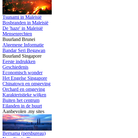
Tsunami in Maleisië
Bosbranden in Maleisië
De 'haze' in Maleisië
Mensenrechten
Buurland Brunei
Algemene Informatie
Bandar Seri Begawan
Buurland Singapore
Eerste indrukken
Geschiedenis
Economisch wonder
Het Engelse Singapore
Chinatown en omgeving
Orchard en omgeving
Karakteristieke wijken
Buiten het centrum
Eilanden in de buurt
Aanbevolen .my sites
Bernama (persbureau)