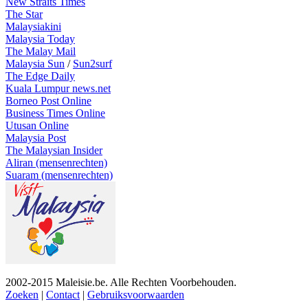
New Straits Times
The Star
Malaysiakini
Malaysia Today
The Malay Mail
Malaysia Sun
/
Sun2surf
The Edge Daily
Kuala Lumpur news.net
Borneo Post Online
Business Times Online
Utusan Online
Malaysia Post
The Malaysian Insider
Aliran (mensenrechten)
Suaram (mensenrechten)
2002-2015 Maleisie.be. Alle Rechten Voorbehouden.
Zoeken
|
Contact
|
Gebruiksvoorwaarden