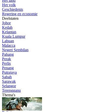
Het land
Het volk
Geschiedenis
Regering en economie
Deelstaten
Johor
Kedah
Kelantan
Kuala Lumpur
Labuan
Malacca
Negeri Sembilan
Pahang
Perak
Perlis
Penang
Putrajaya
Sabah
Sarawak
Selangor
Terengganu
Thema's