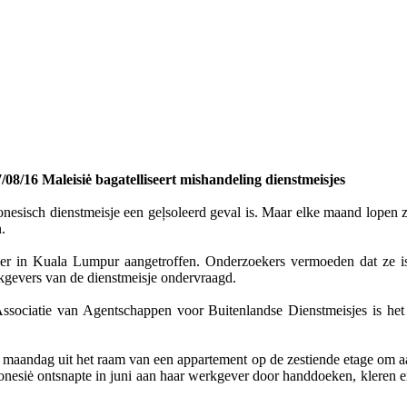
/08/16 Maleisiė bagatelliseert mishandeling dienstmeisjes
donesisch dienstmeisje een geļsoleerd geval is. Maar elke maand lopen
.
mer in Kuala Lumpur aangetroffen. Onderzoekers vermoeden dat ze is
kgevers van de dienstmeisje ondervraagd.
sociatie van Agentschappen voor Buitenlandse Dienstmeisjes is het v
m maandag uit het raam van een appartement op de zestiende etage om 
onesiė ontsnapte in juni aan haar werkgever door handdoeken, kleren e