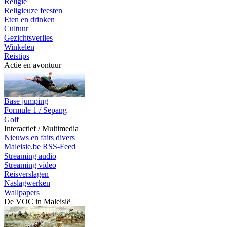
Religie
Religieuze feesten
Eten en drinken
Cultuur
Gezichtsverlies
Winkelen
Reistips
Actie en avontuur
Base jumping
Formule 1 / Sepang
Golf
Interactief / Multimedia
Nieuws en faits divers
Maleisie.be RSS-Feed
Streaming audio
Streaming video
Reisverslagen
Naslagwerken
Wallpapers
De VOC in Maleisië