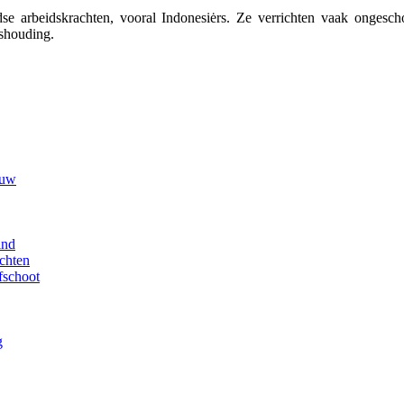
ndse arbeidskrachten, vooral Indonesiėrs. Ze verrichten vaak onge
ishouding.
euw
ind
chten
fschoot
g