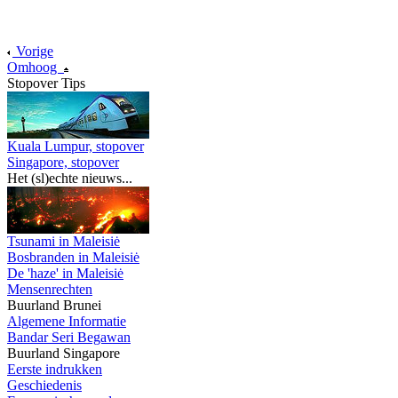
Vorige
Omhoog
Stopover Tips
Kuala Lumpur, stopover
Singapore, stopover
Het (sl)echte nieuws...
Tsunami in Maleisiė
Bosbranden in Maleisiė
De 'haze' in Maleisiė
Mensenrechten
Buurland Brunei
Algemene Informatie
Bandar Seri Begawan
Buurland Singapore
Eerste indrukken
Geschiedenis