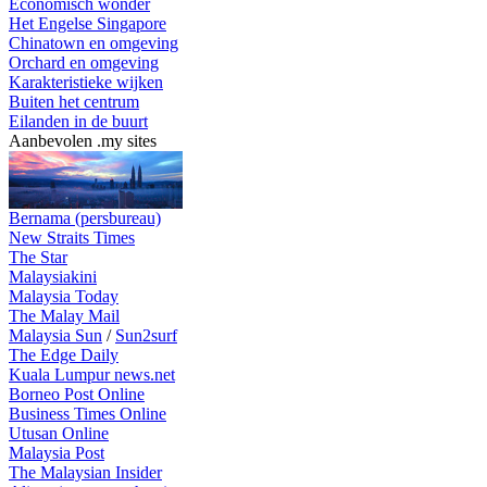
Economisch wonder
Het Engelse Singapore
Chinatown en omgeving
Orchard en omgeving
Karakteristieke wijken
Buiten het centrum
Eilanden in de buurt
Aanbevolen .my sites
Bernama (persbureau)
New Straits Times
The Star
Malaysiakini
Malaysia Today
The Malay Mail
Malaysia Sun
/
Sun2surf
The Edge Daily
Kuala Lumpur news.net
Borneo Post Online
Business Times Online
Utusan Online
Malaysia Post
The Malaysian Insider