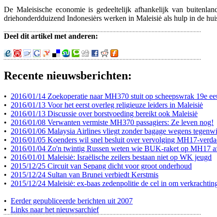
De Maleisische economie is gedeeltelijk afhankelijk van buitenla
driehonderdduizend Indonesiėrs werken in Maleisiė als hulp in de hu
Deel dit artikel met anderen:
Recente nieuwsberichten:
•
2016/01/14 Zoekoperatie naar MH370 stuit op scheepswrak 19e e
•
2016/01/13 Voor het eerst overleg religieuze leiders in Maleisiė
•
2016/01/13 Discussie over borstvoeding bereikt ook Maleisiė
•
2016/01/08 Verwanten vermiste MH370 passagiers: Ze leven nog!
•
2016/01/06 Malaysia Airlines vliegt zonder bagage wegens tegenw
•
2016/01/05 Koenders wil snel besluit over vervolging MH17-verda
•
2016/01/04 Zo'n twintig Russen weten wie BUK-raket op MH17 a
•
2016/01/01 Maleisiė: Israėlische zeilers bestaan niet op WK jeugd
•
2015/12/25 Circuit van Sepang dicht voor groot onderhoud
•
2015/12/24 Sultan van Brunei verbiedt Kerstmis
•
2015/12/24 Maleisiė: ex-baas zedenpolitie de cel in om verkrachtin
•
Eerder gepubliceerde berichten uit 2007
•
Links naar het nieuwsarchief