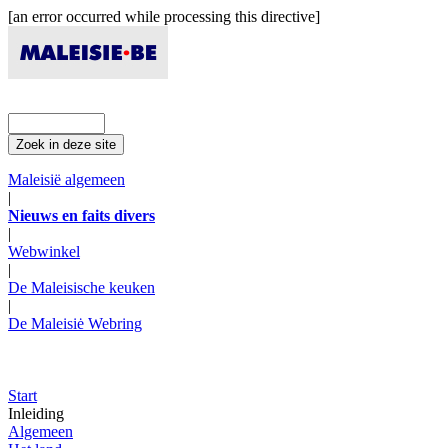
[an error occurred while processing this directive]
Maleisië algemeen
|
Nieuws en faits divers
|
Webwinkel
|
De Maleisische keuken
|
De Maleisiė Webring
Start
Inleiding
Algemeen