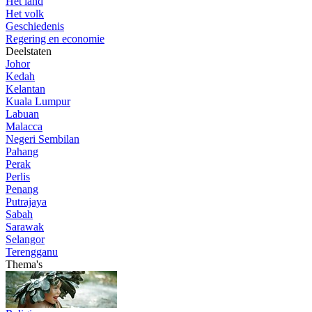
Het land
Het volk
Geschiedenis
Regering en economie
Deelstaten
Johor
Kedah
Kelantan
Kuala Lumpur
Labuan
Malacca
Negeri Sembilan
Pahang
Perak
Perlis
Penang
Putrajaya
Sabah
Sarawak
Selangor
Terengganu
Thema's