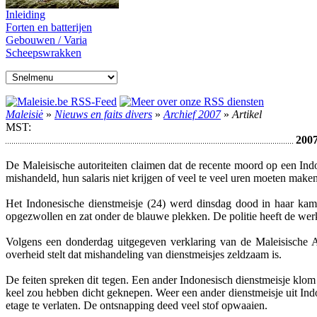
Inleiding
Forten en batterijen
Gebouwen / Varia
Scheepswrakken
Maleisiė
»
Nieuws en faits divers
»
Archief 2007
»
Artikel
MST:
2007
De Maleisische autoriteiten claimen dat de recente moord op een In
mishandeld, hun salaris niet krijgen of veel te veel uren moeten maken
Het Indonesische dienstmeisje (24) werd dinsdag dood in haar ka
opgezwollen en zat onder de blauwe plekken. De politie heeft de wer
Volgens een donderdag uitgegeven verklaring van de Maleisische As
overheid stelt dat mishandeling van dienstmeisjes zeldzaam is.
De feiten spreken dit tegen. Een ander Indonesisch dienstmeisje klo
keel zou hebben dicht geknepen. Weer een ander dienstmeisje uit Ind
etage te verlaten. De ontsnapping deed veel stof opwaaien.