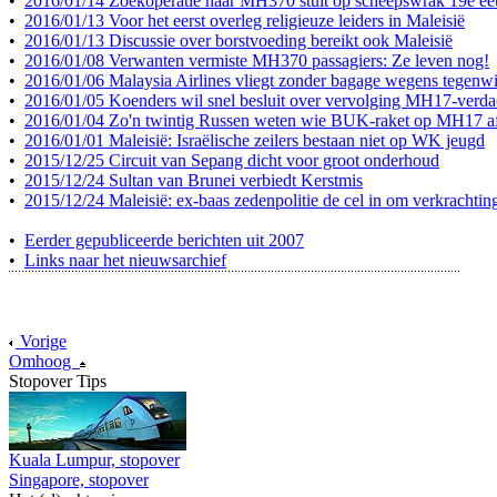
•
2016/01/14 Zoekoperatie naar MH370 stuit op scheepswrak 19e e
•
2016/01/13 Voor het eerst overleg religieuze leiders in Maleisië
•
2016/01/13 Discussie over borstvoeding bereikt ook Maleisië
•
2016/01/08 Verwanten vermiste MH370 passagiers: Ze leven nog!
•
2016/01/06 Malaysia Airlines vliegt zonder bagage wegens tegenw
•
2016/01/05 Koenders wil snel besluit over vervolging MH17-verda
•
2016/01/04 Zo'n twintig Russen weten wie BUK-raket op MH17 a
•
2016/01/01 Maleisië: Israëlische zeilers bestaan niet op WK jeugd
•
2015/12/25 Circuit van Sepang dicht voor groot onderhoud
•
2015/12/24 Sultan van Brunei verbiedt Kerstmis
•
2015/12/24 Maleisië: ex-baas zedenpolitie de cel in om verkrachtin
•
Eerder gepubliceerde berichten uit 2007
•
Links naar het nieuwsarchief
Vorige
Omhoog
Stopover Tips
Kuala Lumpur, stopover
Singapore, stopover