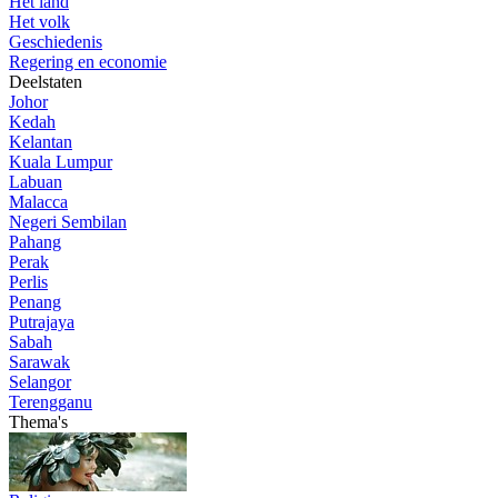
Het land
Het volk
Geschiedenis
Regering en economie
Deelstaten
Johor
Kedah
Kelantan
Kuala Lumpur
Labuan
Malacca
Negeri Sembilan
Pahang
Perak
Perlis
Penang
Putrajaya
Sabah
Sarawak
Selangor
Terengganu
Thema's