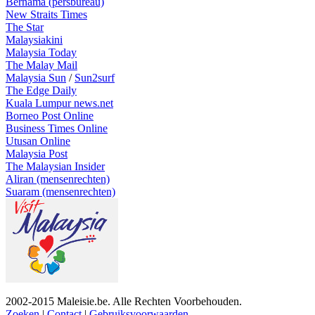
Bernama (persbureau)
New Straits Times
The Star
Malaysiakini
Malaysia Today
The Malay Mail
Malaysia Sun
/
Sun2surf
The Edge Daily
Kuala Lumpur news.net
Borneo Post Online
Business Times Online
Utusan Online
Malaysia Post
The Malaysian Insider
Aliran (mensenrechten)
Suaram (mensenrechten)
2002-2015 Maleisie.be. Alle Rechten Voorbehouden.
Zoeken
|
Contact
|
Gebruiksvoorwaarden