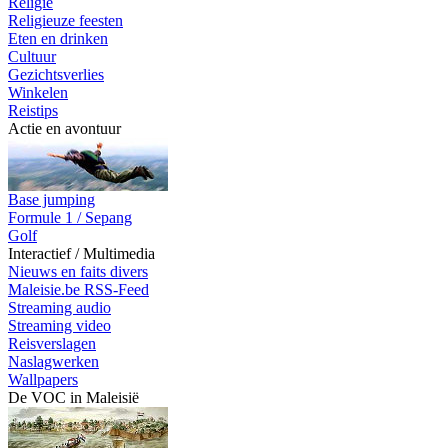
Religie
Religieuze feesten
Eten en drinken
Cultuur
Gezichtsverlies
Winkelen
Reistips
Actie en avontuur
Base jumping
Formule 1 / Sepang
Golf
Interactief / Multimedia
Nieuws en faits divers
Maleisie.be RSS-Feed
Streaming audio
Streaming video
Reisverslagen
Naslagwerken
Wallpapers
De VOC in Maleisië