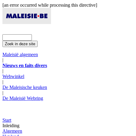
[an error occurred while processing this directive]
Maleisië algemeen
|
Nieuws en faits divers
|
Webwinkel
|
De Maleisische keuken
|
De Maleisië Webring
Start
Inleiding
Algemeen