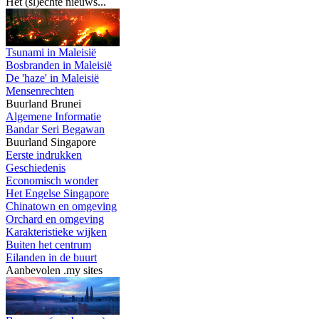
Het (sl)echte nieuws...
Tsunami in Maleisië
Bosbranden in Maleisië
De 'haze' in Maleisië
Mensenrechten
Buurland Brunei
Algemene Informatie
Bandar Seri Begawan
Buurland Singapore
Eerste indrukken
Geschiedenis
Economisch wonder
Het Engelse Singapore
Chinatown en omgeving
Orchard en omgeving
Karakteristieke wijken
Buiten het centrum
Eilanden in de buurt
Aanbevolen .my sites