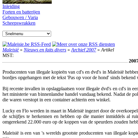
Inleiding
Forten en batterijen
Gebouwen / Varia
Scheepswrakken
Maleisië
»
Nieuws en faits divers
»
Archief 2007
»
Artikel
MST:
2007
Producenten van illegale kopieën van cd's en dvd's in Maleisië hebbe
bordjes opgehangen met de tekst 'Pas op voor de hond' sinds bekend w
Bij recente invallen in opslagplaatsen voor illegale dvd's en cd's i
het ministerie van binnenlandse handel vandaag bekend. Nadat de poli
die waren verstopt in een container achterin een winkel.
Lucky en Flo werden in maart in Maleisië ingezet door de overkoepe
de schijfjes te herkennen en hebben op die manier inmiddels al rui
omgerekend 22.000 euro op de koppen van de speurders zouden hebb
Maleisië is een van 's werelds grootste producenten van illegale kop