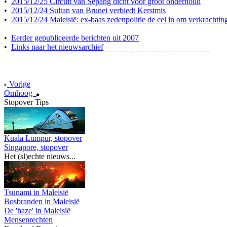
•
2015/12/25 Circuit van Sepang dicht voor groot onderhoud
•
2015/12/24 Sultan van Brunei verbiedt Kerstmis
•
2015/12/24 Maleisië: ex-baas zedenpolitie de cel in om verkrachtin
•
Eerder gepubliceerde berichten uit 2007
•
Links naar het nieuwsarchief
Vorige
Omhoog
Stopover Tips
Kuala Lumpur, stopover
Singapore, stopover
Het (sl)echte nieuws...
Tsunami in Maleisië
Bosbranden in Maleisië
De 'haze' in Maleisië
Mensenrechten