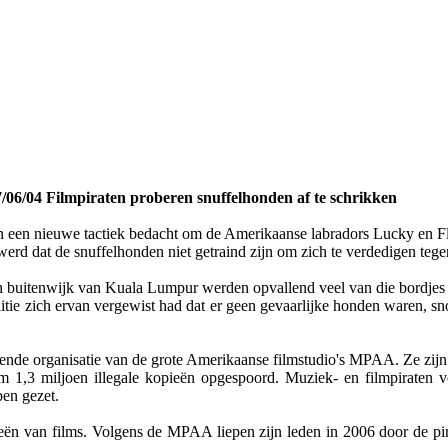
/06/04 Filmpiraten proberen snuffelhonden af te schrikken
n een nieuwe tactiek bedacht om de Amerikaanse labradors Lucky en Flo
erd dat de snuffelhonden niet getraind zijn om zich te verdedigen tege
n een buitenwijk van Kuala Lumpur werden opvallend veel van die bordj
tie zich ervan vergewist had dat er geen gevaarlijke honden waren, sno
lende organisatie van de grote Amerikaanse filmstudio's MPAA. Ze zijn
m 1,3 miljoen illegale kopieën opgespoord. Muziek- en filmpiraten v
en gezet.
ieën van films. Volgens de MPAA liepen zijn leden in 2006 door de pir