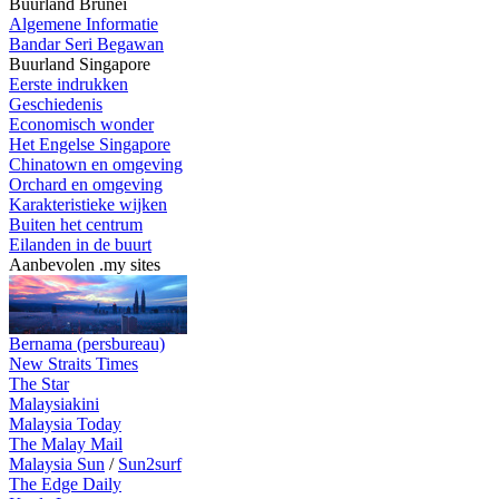
Buurland Brunei
Algemene Informatie
Bandar Seri Begawan
Buurland Singapore
Eerste indrukken
Geschiedenis
Economisch wonder
Het Engelse Singapore
Chinatown en omgeving
Orchard en omgeving
Karakteristieke wijken
Buiten het centrum
Eilanden in de buurt
Aanbevolen .my sites
Bernama (persbureau)
New Straits Times
The Star
Malaysiakini
Malaysia Today
The Malay Mail
Malaysia Sun
/
Sun2surf
The Edge Daily