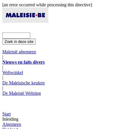
[an error occurred while processing this directive]
Maleisië algemeen
|
Nieuws en faits divers
|
Webwinkel
|
De Maleisische keuken
|
De Maleisië Webring
Start
Inleiding
Algemeen