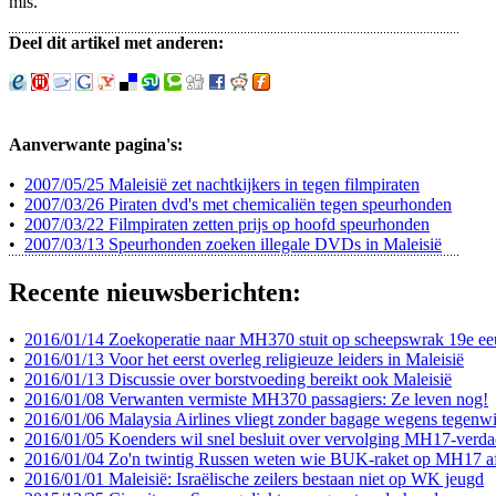
mis.
Deel dit artikel met anderen:
Aanverwante pagina's:
•
2007/05/25 Maleisië zet nachtkijkers in tegen filmpiraten
•
2007/03/26 Piraten dvd's met chemicaliën tegen speurhonden
•
2007/03/22 Filmpiraten zetten prijs op hoofd speurhonden
•
2007/03/13 Speurhonden zoeken illegale DVDs in Maleisië
Recente nieuwsberichten:
•
2016/01/14 Zoekoperatie naar MH370 stuit op scheepswrak 19e e
•
2016/01/13 Voor het eerst overleg religieuze leiders in Maleisië
•
2016/01/13 Discussie over borstvoeding bereikt ook Maleisië
•
2016/01/08 Verwanten vermiste MH370 passagiers: Ze leven nog!
•
2016/01/06 Malaysia Airlines vliegt zonder bagage wegens tegenw
•
2016/01/05 Koenders wil snel besluit over vervolging MH17-verda
•
2016/01/04 Zo'n twintig Russen weten wie BUK-raket op MH17 a
•
2016/01/01 Maleisië: Israëlische zeilers bestaan niet op WK jeugd