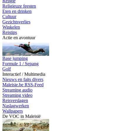
Religie
Religieuze feesten
Eten en drinken
Cultuur
Gezichtsverlies
Winkelen
Reistips
Actie en avontuur
Base jumping
Formule 1 / Sepang
Golf
Interactief / Multimedia
Nieuws en faits divers
Maleisie.be RSS-Feed
Streaming audio
Streaming video
Reisverslagen
Naslagwerken
Wallpapers
De VOC in Maleisië