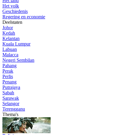
Het land
Het volk
Geschiedenis
Regering en economie
Deelstaten
Johor
Kedah
Kelantan
Kuala Lumpur
Labuan
Malacca
Negeri Sembilan
Pahang
Perak
Perlis
Penang
Putrajaya
Sabah
Sarawak
Selangor
Terengganu
Thema's