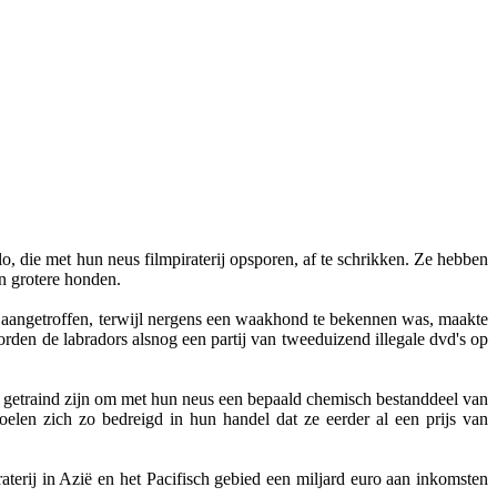
, die met hun neus filmpiraterij opsporen, af te schrikken. Ze hebben
n grotere honden.
es aangetroffen, terwijl nergens een waakhond te bekennen was, maakte
rden de labradors alsnog een partij van tweeduizend illegale dvd's op
 getraind zijn om met hun neus een bepaald chemisch bestanddeel van
oelen zich zo bedreigd in hun handel dat ze eerder al een prijs van
aterij in Azië en het Pacifisch gebied een miljard euro aan inkomsten