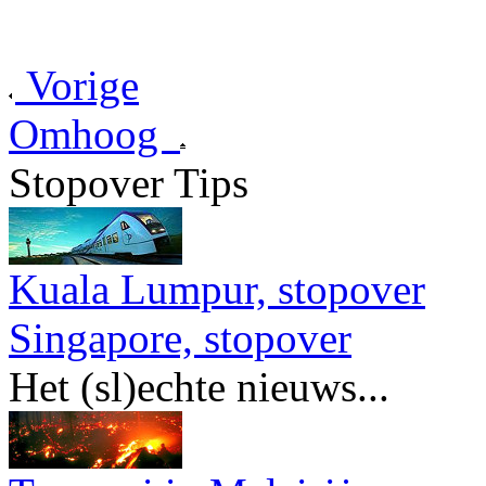
Vorige
Omhoog
Stopover Tips
Kuala Lumpur, stopover
Singapore, stopover
Het (sl)echte nieuws...