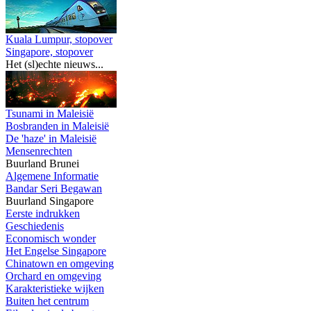
Kuala Lumpur, stopover
Singapore, stopover
Het (sl)echte nieuws...
Tsunami in Maleisië
Bosbranden in Maleisië
De 'haze' in Maleisië
Mensenrechten
Buurland Brunei
Algemene Informatie
Bandar Seri Begawan
Buurland Singapore
Eerste indrukken
Geschiedenis
Economisch wonder
Het Engelse Singapore
Chinatown en omgeving
Orchard en omgeving
Karakteristieke wijken
Buiten het centrum