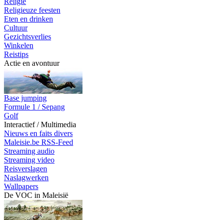
Religie
Religieuze feesten
Eten en drinken
Cultuur
Gezichtsverlies
Winkelen
Reistips
Actie en avontuur
Base jumping
Formule 1 / Sepang
Golf
Interactief / Multimedia
Nieuws en faits divers
Maleisie.be RSS-Feed
Streaming audio
Streaming video
Reisverslagen
Naslagwerken
Wallpapers
De VOC in Maleisië