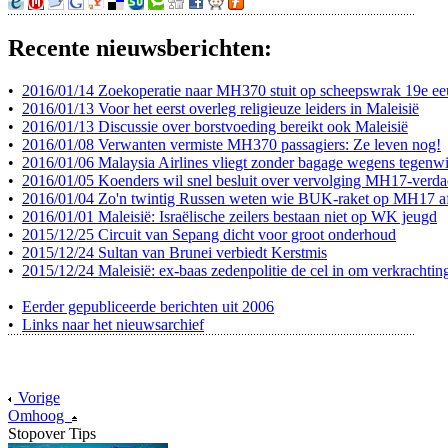
Recente nieuwsberichten:
•
2016/01/14 Zoekoperatie naar MH370 stuit op scheepswrak 19e e
•
2016/01/13 Voor het eerst overleg religieuze leiders in Maleisië
•
2016/01/13 Discussie over borstvoeding bereikt ook Maleisië
•
2016/01/08 Verwanten vermiste MH370 passagiers: Ze leven nog!
•
2016/01/06 Malaysia Airlines vliegt zonder bagage wegens tegenw
•
2016/01/05 Koenders wil snel besluit over vervolging MH17-verda
•
2016/01/04 Zo'n twintig Russen weten wie BUK-raket op MH17 a
•
2016/01/01 Maleisië: Israëlische zeilers bestaan niet op WK jeugd
•
2015/12/25 Circuit van Sepang dicht voor groot onderhoud
•
2015/12/24 Sultan van Brunei verbiedt Kerstmis
•
2015/12/24 Maleisië: ex-baas zedenpolitie de cel in om verkrachtin
•
Eerder gepubliceerde berichten uit 2006
•
Links naar het nieuwsarchief
Vorige
Omhoog
Stopover Tips