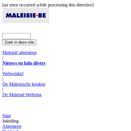
[an error occurred while processing this directive]
Maleisië algemeen
|
Nieuws en faits divers
|
Webwinkel
|
De Maleisische keuken
|
De Maleisië Webring
Start
Inleiding
Algemeen