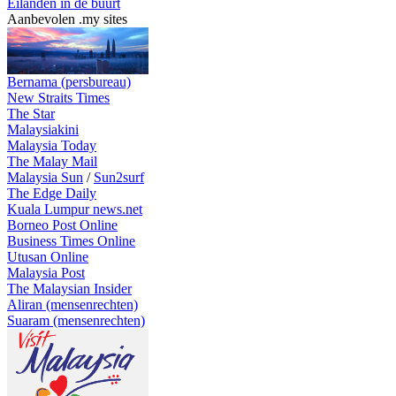
Eilanden in de buurt
Aanbevolen .my sites
Bernama (persbureau)
New Straits Times
The Star
Malaysiakini
Malaysia Today
The Malay Mail
Malaysia Sun
/
Sun2surf
The Edge Daily
Kuala Lumpur news.net
Borneo Post Online
Business Times Online
Utusan Online
Malaysia Post
The Malaysian Insider
Aliran (mensenrechten)
Suaram (mensenrechten)