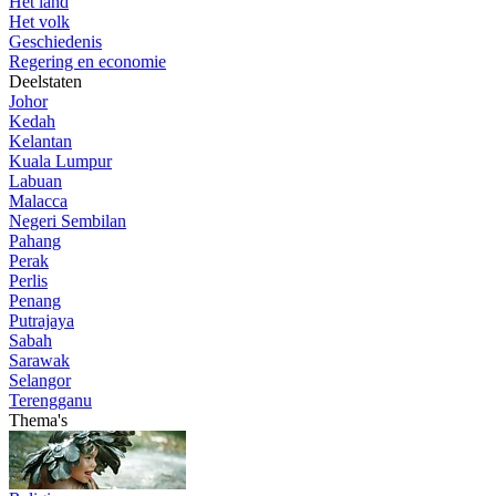
Het land
Het volk
Geschiedenis
Regering en economie
Deelstaten
Johor
Kedah
Kelantan
Kuala Lumpur
Labuan
Malacca
Negeri Sembilan
Pahang
Perak
Perlis
Penang
Putrajaya
Sabah
Sarawak
Selangor
Terengganu
Thema's