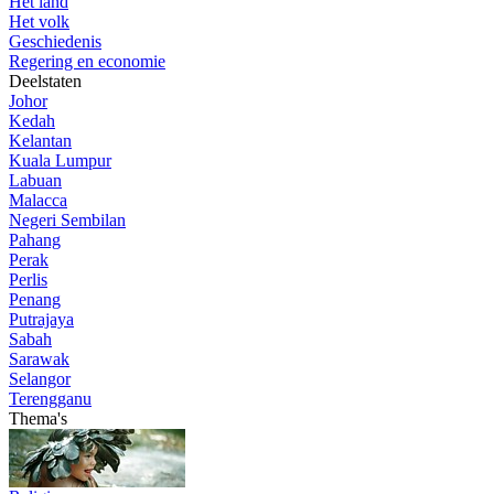
Het land
Het volk
Geschiedenis
Regering en economie
Deelstaten
Johor
Kedah
Kelantan
Kuala Lumpur
Labuan
Malacca
Negeri Sembilan
Pahang
Perak
Perlis
Penang
Putrajaya
Sabah
Sarawak
Selangor
Terengganu
Thema's