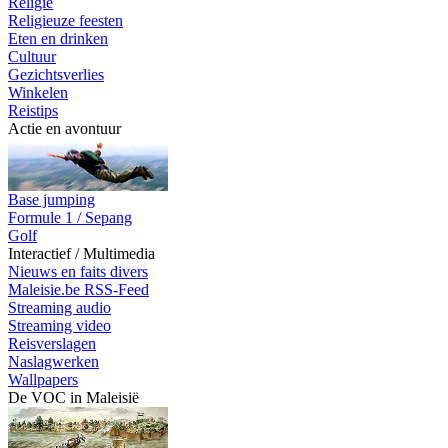
Religie
Religieuze feesten
Eten en drinken
Cultuur
Gezichtsverlies
Winkelen
Reistips
Actie en avontuur
Base jumping
Formule 1 / Sepang
Golf
Interactief / Multimedia
Nieuws en faits divers
Maleisie.be RSS-Feed
Streaming audio
Streaming video
Reisverslagen
Naslagwerken
Wallpapers
De VOC in Maleisië