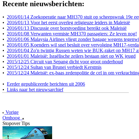
Recente nieuwsberichten:
•
2016/01/14 Zoekoperatie naar MH370 stuit op scheepswrak 19e e
•
2016/01/13 Voor het eerst overleg religieuze leiders in Maleisië
•
2016/01/13 Discussie over borstvoeding bereikt ook Maleisië
•
2016/01/08 Verwanten vermiste MH370 passagiers: Ze leven nog!
•
2016/01/06 Malaysia Airlines vliegt zonder bagage wegens tegenw
•
2016/01/05 Koenders wil snel besluit over vervolging MH17-verda
•
2016/01/04 Zo'n twintig Russen weten wie BUK-raket op MH17 a
•
2016/01/01 Maleisië: Israëlische zeilers bestaan niet op WK jeugd
•
2015/12/25 Circuit van Sepang dicht voor groot onderhoud
•
2015/12/24 Sultan van Brunei verbiedt Kerstmis
•
2015/12/24 Maleisië: ex-baas zedenpolitie de cel in om verkrachtin
•
Eerder gepubliceerde berichten uit 2006
•
Links naar het nieuwsarchief
Vorige
Omhoog
Stopover Tips