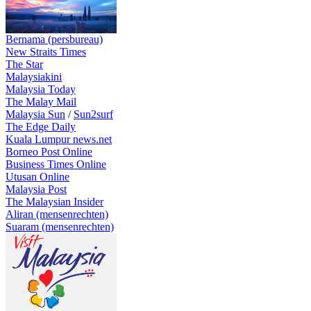
Bernama (persbureau)
New Straits Times
The Star
Malaysiakini
Malaysia Today
The Malay Mail
Malaysia Sun
/
Sun2surf
The Edge Daily
Kuala Lumpur news.net
Borneo Post Online
Business Times Online
Utusan Online
Malaysia Post
The Malaysian Insider
Aliran (mensenrechten)
Suaram (mensenrechten)