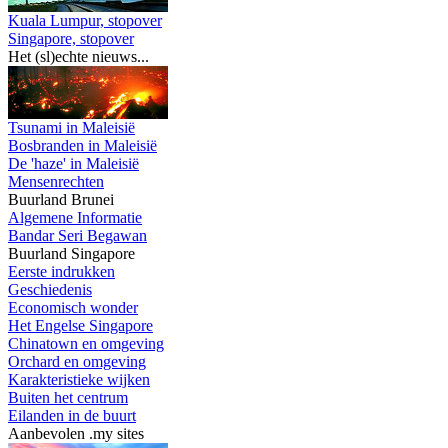
Kuala Lumpur, stopover
Singapore, stopover
Het (sl)echte nieuws...
Tsunami in Maleisië
Bosbranden in Maleisië
De 'haze' in Maleisië
Mensenrechten
Buurland Brunei
Algemene Informatie
Bandar Seri Begawan
Buurland Singapore
Eerste indrukken
Geschiedenis
Economisch wonder
Het Engelse Singapore
Chinatown en omgeving
Orchard en omgeving
Karakteristieke wijken
Buiten het centrum
Eilanden in de buurt
Aanbevolen .my sites