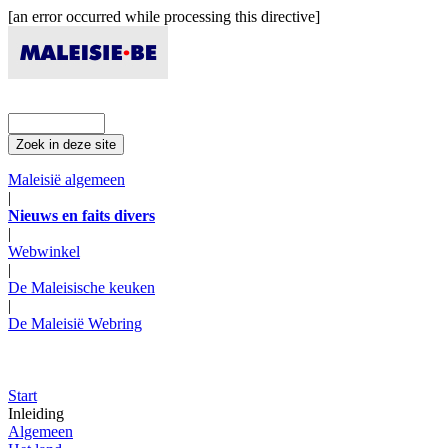
[an error occurred while processing this directive]
Maleisië algemeen
|
Nieuws en faits divers
|
Webwinkel
|
De Maleisische keuken
|
De Maleisië Webring
Start
Inleiding
Algemeen