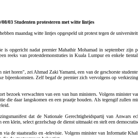
/08/03 Studenten protesteren met witte lintjes
hebben maandag witte lintjes opgespeld uit protest tegen de universiteit
ie is opgericht nadat premier Mahathir Mohamad in september zijn 
 een reeks van protestdemonstraties in Kuala Lumpur en enkele tiental
 niet horen", zei Ahmad Zaki Yamami, een van de geschorste studenten
ieke bijeenkomsten. Zelf begaf de premier zich vervolgens op verkiezin
nkort bezoek verwachten van een van hun ministers. Volgens minister 
tie die daar langskomen en een praatje houden. Als tegengif zullen mi
leid.
ingsmanifest dat de Nationale Gerechtigheidspartij van Anwars ec
 een klein, select gezelschap de dienst uitmaakt en stelt een democratis
via de staatsradio en -televisie. Volgens minister van Informatie Kha