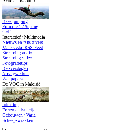
Actie en avontuur
Base jumping
Formule 1 / Sepang
Golf
Interactief / Multimedia
Nieuws en faits divers
Maleisie.be RSS-Feed
Streaming audio
Streaming video
Fotografietips
Reisverslagen
Naslagwerken
Wallpapers
De VOC in Maleisië
Inleiding
Forten en batterijen
Gebouwen / Varia
Scheepswrakken