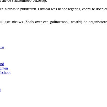
s die de staatsomroep bekostigt.
 nieuws te publiceren. Ditmaal was het de regering vooral te doen om 
ulligste nieuws. Zoals over een golftoernooi, waarbij de organisator
euw
ind
chten
fschoot
g