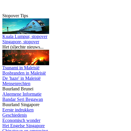
Stopover Tips
Kuala Lumpur, stopover
Singapore, stopover
Het (sl)echte nieuws...
Tsunami in Maleisië
Bosbranden in Maleisië
De 'haze' in Maleisië
Mensenrechten
Buurland Brunei
Algemene Informatie
Bandar Seri Begawan
Buurland Singapore
Eerste indrukken
Geschiedenis
Economisch wonder
Het Engelse Singapore
Chinatown en omgeving