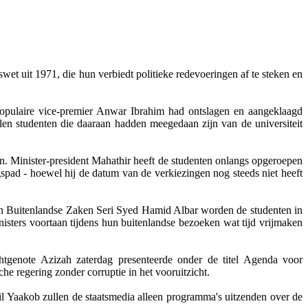
swet uit 1971, die hun verbiedt politieke redevoeringen af te steken en
populaire vice-premier Anwar Ibrahim had ontslagen en aangeklaagd
len studenten die daaraan hadden meegedaan zijn van de universiteit
. Minister-president Mahathir heeft de studenten onlangs opgeroepen
gspad - hoewel hij de datum van de verkiezingen nog steeds niet heeft
van Buitenlandse Zaken Seri Syed Hamid Albar worden de studenten in
nisters voortaan tijdens hun buitenlandse bezoeken wat tijd vrijmaken
htgenote Azizah zaterdag presenteerde onder de titel Agenda voor
che regering zonder corruptie in het vooruitzicht.
lil Yaakob zullen de staatsmedia alleen programma's uitzenden over de