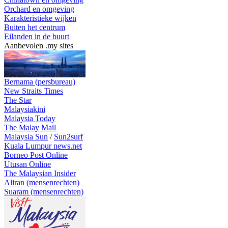
Orchard en omgeving
Karakteristieke wijken
Buiten het centrum
Eilanden in de buurt
Aanbevolen .my sites
Bernama (persbureau)
New Straits Times
The Star
Malaysiakini
Malaysia Today
The Malay Mail
Malaysia Sun
/
Sun2surf
Kuala Lumpur news.net
Borneo Post Online
Utusan Online
The Malaysian Insider
Aliran (mensenrechten)
Suaram (mensenrechten)