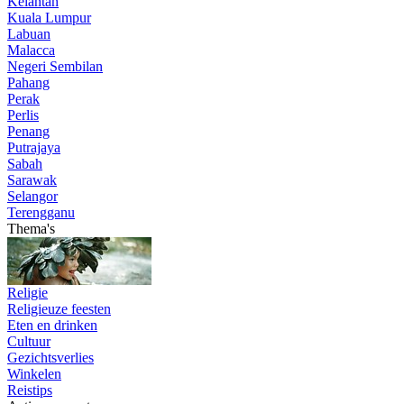
Kelantan
Kuala Lumpur
Labuan
Malacca
Negeri Sembilan
Pahang
Perak
Perlis
Penang
Putrajaya
Sabah
Sarawak
Selangor
Terengganu
Thema's
Religie
Religieuze feesten
Eten en drinken
Cultuur
Gezichtsverlies
Winkelen
Reistips