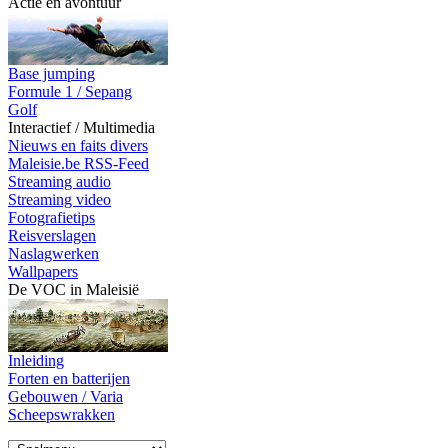
Actie en avontuur
Base jumping
Formule 1 / Sepang
Golf
Interactief / Multimedia
Nieuws en faits divers
Maleisie.be RSS-Feed
Streaming audio
Streaming video
Fotografietips
Reisverslagen
Naslagwerken
Wallpapers
De VOC in Maleisië
Inleiding
Forten en batterijen
Gebouwen / Varia
Scheepswrakken