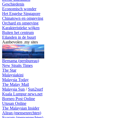
Geschiedenis
Economisch wonder
Het Engelse Singapore
Chinatown en omgeving
Orchard en omgeving
Karakteristieke wijken
Buiten het centrum
Eilanden in de buurt
Aanbevolen .my sites
Bernama (persbureau)
New Straits Times
The Star
Malaysiakini
Malaysia Today
The Malay Mail
Malaysia Sun
/
Sun2surf
Kuala Lumpur news.net
Borneo Post Online
Utusan Online
The Malaysian Insider
Aliran (mensenrechten)
Suaram (mensenrechten)