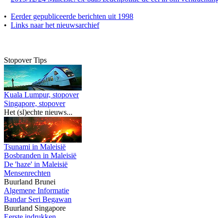
•
Eerder gepubliceerde berichten uit 1998
•
Links naar het nieuwsarchief
Stopover Tips
Kuala Lumpur, stopover
Singapore, stopover
Het (sl)echte nieuws...
Tsunami in Maleisië
Bosbranden in Maleisië
De 'haze' in Maleisië
Mensenrechten
Buurland Brunei
Algemene Informatie
Bandar Seri Begawan
Buurland Singapore
Eerste indrukken