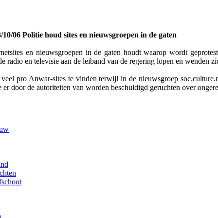
/10/06 Politie houd sites en nieuwsgroepen in de gaten
ternetsites en nieuwsgroepen in de gaten houdt waarop wordt geprote
de radio en televisie aan de leiband van de regering lopen en wenden zi
el pro Anwar-sites te vinden terwijl in de nieuwsgroep soc.culture.ma
 die er door de autoriteiten van worden beschuldigd geruchten over onge
euw
ind
chten
fschoot
g