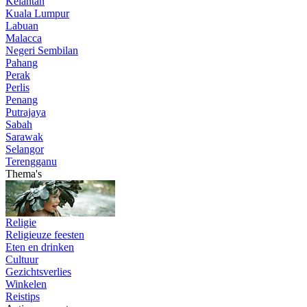
Kelantan
Kuala Lumpur
Labuan
Malacca
Negeri Sembilan
Pahang
Perak
Perlis
Penang
Putrajaya
Sabah
Sarawak
Selangor
Terengganu
Thema's
Religie
Religieuze feesten
Eten en drinken
Cultuur
Gezichtsverlies
Winkelen
Reistips