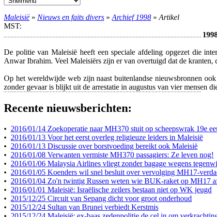
Maleisië
»
Nieuws en faits divers
»
Archief 1998
»
Artikel
MST:
1998
De politie van Maleisië heeft een speciale afdeling opgezet die in
Anwar Ibrahim. Veel Maleisiërs zijn er van overtuigd dat de kranten, 
Op het wereldwijde web zijn naast buitenlandse nieuwsbronnen ook ve
zonder gevaar is blijkt uit de arrestatie in augustus van vier mensen
Recente nieuwsberichten:
•
2016/01/14 Zoekoperatie naar MH370 stuit op scheepswrak 19e e
•
2016/01/13 Voor het eerst overleg religieuze leiders in Maleisië
•
2016/01/13 Discussie over borstvoeding bereikt ook Maleisië
•
2016/01/08 Verwanten vermiste MH370 passagiers: Ze leven nog!
•
2016/01/06 Malaysia Airlines vliegt zonder bagage wegens tegenw
•
2016/01/05 Koenders wil snel besluit over vervolging MH17-verda
•
2016/01/04 Zo'n twintig Russen weten wie BUK-raket op MH17 a
•
2016/01/01 Maleisië: Israëlische zeilers bestaan niet op WK jeugd
•
2015/12/25 Circuit van Sepang dicht voor groot onderhoud
•
2015/12/24 Sultan van Brunei verbiedt Kerstmis
•
2015/12/24 Maleisië: ex-baas zedenpolitie de cel in om verkrachtin