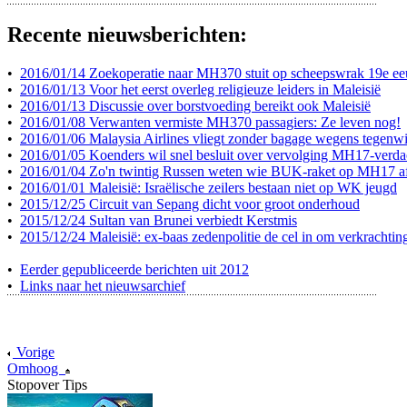
Recente nieuwsberichten:
•
2016/01/14 Zoekoperatie naar MH370 stuit op scheepswrak 19e e
•
2016/01/13 Voor het eerst overleg religieuze leiders in Maleisië
•
2016/01/13 Discussie over borstvoeding bereikt ook Maleisië
•
2016/01/08 Verwanten vermiste MH370 passagiers: Ze leven nog!
•
2016/01/06 Malaysia Airlines vliegt zonder bagage wegens tegenw
•
2016/01/05 Koenders wil snel besluit over vervolging MH17-verda
•
2016/01/04 Zo'n twintig Russen weten wie BUK-raket op MH17 a
•
2016/01/01 Maleisië: Israëlische zeilers bestaan niet op WK jeugd
•
2015/12/25 Circuit van Sepang dicht voor groot onderhoud
•
2015/12/24 Sultan van Brunei verbiedt Kerstmis
•
2015/12/24 Maleisië: ex-baas zedenpolitie de cel in om verkrachtin
•
Eerder gepubliceerde berichten uit 2012
•
Links naar het nieuwsarchief
Vorige
Omhoog
Stopover Tips