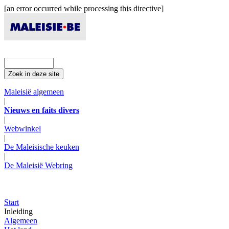
[an error occurred while processing this directive]
Maleisië algemeen
|
Nieuws en faits divers
|
Webwinkel
|
De Maleisische keuken
|
De Maleisië Webring
Start
Inleiding
Algemeen