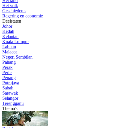
Het land
Het volk
Geschiedenis
Regering en economie
Deelstaten
Johor
Kedah
Kelantan
Kuala Lumpur
Labuan
Malacca
Negeri Sembilan
Pahang
Perak
Perlis
Penang
Putrajaya
Sabah
Sarawak
Selangor
Terengganu
Thema's