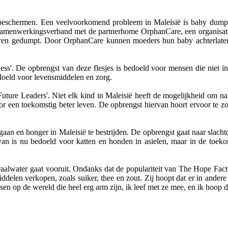
 te beschermen. Een veelvoorkomend probleem in Maleisië is baby du
amenwerkingsverband met de partnerhome OrphanCare, een organisatie 
ieren gedumpt. Door OrphanCare kunnen moeders hun baby achterlaten 
less'. De opbrengst van deze flesjes is bedoeld voor mensen die niet 
doeld voor levensmiddelen en zorg.
Future Leaders'. Niet elk kind in Maleisië heeft de mogelijkheid om n
or een toekomstig beter leven. De opbrengst hiervan hoort ervoor te zo
aan en honger in Maleisië te bestrijden. De opbrengst gaat naar slacht
an is nu bedoeld voor katten en honden in asielen, maar in de toeko
alwater gaat vooruit. Ondanks dat de populariteit van The Hope Facto
ddelen verkopen, zoals suiker, thee en zout. Zij hoopt dat er in ande
en op de wereld die heel erg arm zijn, ik leef met ze mee, en ik hoop 