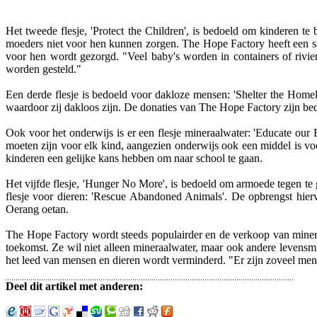
Het tweede flesje, 'Protect the Children', is bedoeld om kinderen
moeders niet voor hen kunnen zorgen. The Hope Factory heeft een s
voor hen wordt gezorgd. "Veel baby's worden in containers of riv
worden gesteld."
Een derde flesje is bedoeld voor dakloze mensen: 'Shelter the Home
waardoor zij dakloos zijn. De donaties van The Hope Factory zijn be
Ook voor het onderwijs is er een flesje mineraalwater: 'Educate our 
moeten zijn voor elk kind, aangezien onderwijs ook een middel is vo
kinderen een gelijke kans hebben om naar school te gaan.
Het vijfde flesje, 'Hunger No More', is bedoeld om armoede tegen te g
flesje voor dieren: 'Rescue Abandoned Animals'. De opbrengst hierv
Oerang oetan.
The Hope Factory wordt steeds populairder en de verkoop van minera
toekomst. Ze wil niet alleen mineraalwater, maar ook andere levensmi
het leed van mensen en dieren wordt verminderd. "Er zijn zoveel mens
Deel dit artikel met anderen: