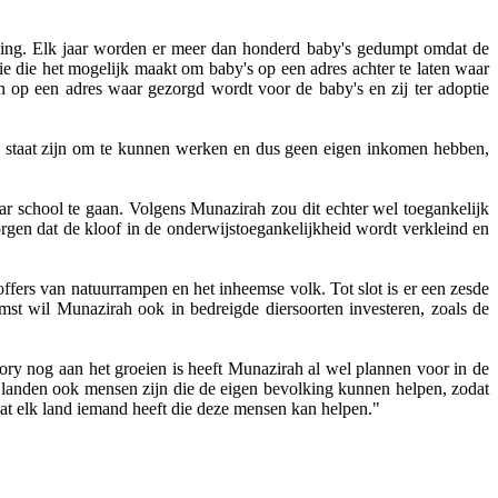
mping. Elk jaar worden er meer dan honderd baby's gedumpt omdat de
die het mogelijk maakt om baby's op een adres achter te laten waar
op een adres waar gezorgd wordt voor de baby's en zij ter adoptie
in staat zijn om te kunnen werken en dus geen eigen inkomen hebben,
aar school te gaan. Volgens Munazirah zou dit echter wel toegankelijk
rgen dat de kloof in de onderwijstoegankelijkheid wordt verkleind en
offers van natuurrampen en het inheemse volk. Tot slot is er een zesde
mst wil Munazirah ook in bedreigde diersoorten investeren, zoals de
ry nog aan het groeien is heeft Munazirah al wel plannen voor in de
re landen ook mensen zijn die de eigen bevolking kunnen helpen, zodat
dat elk land iemand heeft die deze mensen kan helpen."