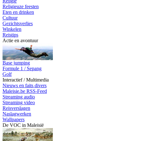
Religie
Religieuze feesten
Eten en drinken
Cultuur
Gezichtsverlies
Winkelen
Reistips
Actie en avontuur
Base jumping
Formule 1 / Sepang
Golf
Interactief / Multimedia
Nieuws en faits divers
Maleisie.be RSS-Feed
Streaming audio
Streaming video
Reisverslagen
Naslagwerken
Wallpapers
De VOC in Maleisië