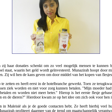
n zij haar donaties schenkt om zo veel mogelijk mensen te kunnen b
 doel staat, waarin het geld wordt geïnvesteerd. Munazirah hoopt door
n. Zij wil hen de kans geven om door middel van het kopen van flesjes
 te zetten en heeft eerst in de hotelbranche gewerkt. Toen ze terugkwa
en ziek worden en niet voor zorg kunnen betalen. "Mijn moeder had g
etalen en worden niet meer beter." Hierop is het eerste flesje gebase
n en de dieren?" Hierdoor kwam ze op het idee om zich ook voor hen in
n in Maleisië als je de goede contacten hebt. Ze heeft hierbij veel 
 Munazirah profiteert daarmee van de trend om maatschappelijk verantwo