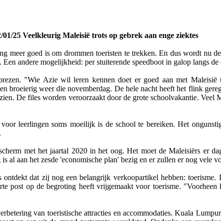
/01/25 Veelkleurig Maleisië trots op gebrek aan enge ziektes
lang meer goed is om drommen toeristen te trekken. En dus wordt nu de 
ed. Een andere mogelijkheid: per stuiterende speedboot in galop langs de
prezen. "Wie Azie wil leren kennen doet er goed aan met Maleisië
en broeierig weer die novemberdag. De hele nacht heeft het flink gere
 zien. De files worden veroorzaakt door de grote schoolvakantie. Veel 
oor leerlingen soms moeilijk is de school te bereiken. Het ongunstige 
.
oscherm met het jaartal 2020 in het oog. Het moet de Maleisiërs er da
 is al aan het zesde 'economische plan' bezig en er zullen er nog vele 
rs ontdekt dat zij nog een belangrijk verkoopartikel hebben: toerism
 aparte post op de begroting heeft vrijgemaakt voor toerisme. "Voorhee
r verbetering van toeristische attracties en accommodaties. Kuala Lumpu