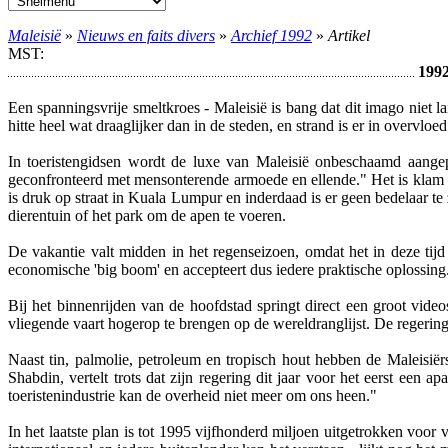
Maleisië
»
Nieuws en faits divers
»
Archief 1992
»
Artikel
MST:
1992
Een spanningsvrije smeltkroes - Maleisië is bang dat dit imago niet 
hitte heel wat draaglijker dan in de steden, en strand is er in overvlo
In toeristengidsen wordt de luxe van Maleisië onbeschaamd aange
geconfronteerd met mensonterende armoede en ellende." Het is klam 
is druk op straat in Kuala Lumpur en inderdaad is er geen bedelaar te
dierentuin of het park om de apen te voeren.
De vakantie valt midden in het regenseizoen, omdat het in deze tijd v
economische 'big boom' en accepteert dus iedere praktische oplossing
Bij het binnenrijden van de hoofdstad springt direct een groot vide
vliegende vaart hogerop te brengen op de wereldranglijst. De regering
Naast tin, palmolie, petroleum en tropisch hout hebben de Maleisië
Shabdin, vertelt trots dat zijn regering dit jaar voor het eerst een
toeristenindustrie kan de overheid niet meer om ons heen."
In het laatste plan is tot 1995 vijfhonderd miljoen uitgetrokken voo