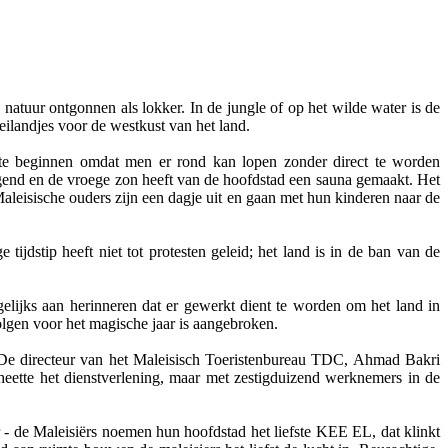
natuur ontgonnen als lokker. In de jungle of op het wilde water is de
 eilandjes voor de westkust van het land.
 te beginnen omdat men er rond kan lopen zonder direct te worden
gend en de vroege zon heeft van de hoofdstad een sauna gemaakt. Het
Maleisische ouders zijn een dagje uit en gaan met hun kinderen naar de
tijdstip heeft niet tot protesten geleid; het land is in de ban van de
gelijks aan herinneren dat er gewerkt dient te worden om het land in
volgen voor het magische jaar is aangebroken.
e. De directeur van het Maleisisch Toeristenbureau TDC, Ahmad Bakri
n heette het dienstverlening, maar met zestigduizend werknemers in de
r - de Maleisiërs noemen hun hoofdstad het liefste KEE EL, dat klinkt