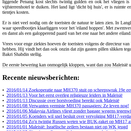
liggende Penang kost slechts twintig gulden en ook het vliegen 
vijfsterrenhotel te duiken. Het land ligt 'dicht bij huis', er is ruim
tientjes kosten.
Er is niet veel nodig om de toeristen de natuur te laten zien. In La
waar speedbootjes klaarliggen voor het 'eiland hoppen'. Met zwemvest
en danst als een galopperend paard van het ene naar het andere eiland
Vrees voor enge ziektes hoeven de toeristen volgens de directeur van 
hebben. Hij vindt het dan ook onzin dat zijn gasten pillen slikken teg
Bakri Shabdin stellig.
De eerste bewering kan onmogelijk kloppen, want dan zou Maleisië un
Recente nieuwsberichten:
•
2016/01/14 Zoekoperatie naar MH370 stuit op scheepswrak 19e e
•
2016/01/13 Voor het eerst overleg religieuze leiders in Maleisië
•
2016/01/13 Discussie over borstvoeding bereikt ook Maleisië
•
2016/01/08 Verwanten vermiste MH370 passagiers: Ze leven nog!
•
2016/01/06 Malaysia Airlines vliegt zonder bagage wegens tegenw
•
2016/01/05 Koenders wil snel besluit over vervolging MH17-verda
•
2016/01/04 Zo'n twintig Russen weten wie BUK-raket op MH17 a
•
2016/01/01 Maleisië: Israëlische zeilers bestaan niet op WK jeugd