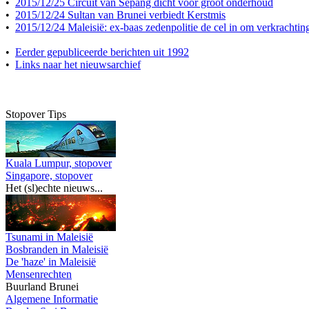
•
2015/12/25 Circuit van Sepang dicht voor groot onderhoud
•
2015/12/24 Sultan van Brunei verbiedt Kerstmis
•
2015/12/24 Maleisië: ex-baas zedenpolitie de cel in om verkrachtin
•
Eerder gepubliceerde berichten uit 1992
•
Links naar het nieuwsarchief
Stopover Tips
Kuala Lumpur, stopover
Singapore, stopover
Het (sl)echte nieuws...
Tsunami in Maleisië
Bosbranden in Maleisië
De 'haze' in Maleisië
Mensenrechten
Buurland Brunei
Algemene Informatie