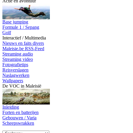
Actie en avontuur
Base jumping
Formule 1 / Sepang
Golf
Interactief / Multimedia
Nieuws en faits divers
Maleisie.be RSS-Feed
Streaming audio
Streaming video
Fotografietips
Reisverslagen
Naslagwerken
Wallpapers
De VOC in Maleisië
Inleiding
Forten en batterijen
Gebouwen / Varia
Scheepswrakken