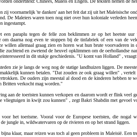
n worden ondertiteld: Chinees, Maleis en Engels. De teksten nemen de hel
 zij voornamelijk 'te danken' aan het feit dat zij uit het Maleisische 
and. De Maleiers waren toen nog niet over hun koloniale verleden heen 
en ingestampt.
et een paraplu tegen de felle zon beklimmen ze op het heetste uu
 om daarna nog even te stoppen bij de tinfabriek of een van de vele
 ze willen allemaal graag zien en horen wat hun brute voorvaderen in d
die zuchtend en zwetend de heuvel opklimmen om de oerhollandse name
geinteresseerd in dit stukje geschiedenis. "U komt van Holland" , vraagt 
steden zie je langs de weg nog de statige landhuizen liggen. De meest
je makkelijk kunnen betalen. "Dat zouden ze ook graag willen" , verte
vertrokken. De ouders zijn meestal al dood en de kinderen hebben te 
an Britten verkocht mag worden."
ving aan de toeristen kunnen verkopen en daarom wordt er flink veel ge
te vliegtuigen in kwijt zou kunnen" , zegt Bakri Shabdin met gevoel v
voor het toerisme. Vooral voor de Europese toeristen, die nogal 
de jungle in, wildwatervaren op de rivieren en op het strand liggen.
is bijna klaar, maar reizen was toch al geen probleem in Maleisië. Een 