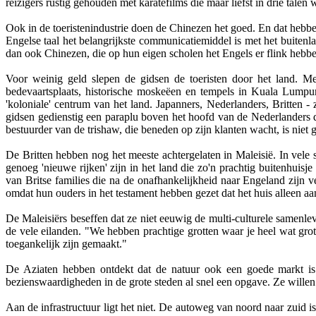
reizigers rustig gehouden met karatefilms die maar liefst in drie tale
Ook in de toeristenindustrie doen de Chinezen het goed. En dat hebben
Engelse taal het belangrijkste communicatiemiddel is met het buitenl
dan ook Chinezen, die op hun eigen scholen het Engels er flink hebb
Voor weinig geld slepen de gidsen de toeristen door het land. M
bedevaartsplaats, historische moskeëen en tempels in Kuala Lumpur
'koloniale' centrum van het land. Japanners, Nederlanders, Britten -
gidsen gedienstig een paraplu boven het hoofd van de Nederlanders 
bestuurder van de trishaw, die beneden op zijn klanten wacht, is niet 
De Britten hebben nog het meeste achtergelaten in Maleisië. In vele 
genoeg 'nieuwe rijken' zijn in het land die zo'n prachtig buitenhuis
van Britse families die na de onafhankelijkheid naar Engeland zijn 
omdat hun ouders in het testament hebben gezet dat het huis alleen a
De Maleisiërs beseffen dat ze niet eeuwig de multi-culturele samenle
de vele eilanden. "We hebben prachtige grotten waar je heel wat gro
toegankelijk zijn gemaakt."
De Aziaten hebben ontdekt dat de natuur ook een goede markt is 
bezienswaardigheden in de grote steden al snel een opgave. Ze willen 
Aan de infrastructuur ligt het niet. De autoweg van noord naar zuid 