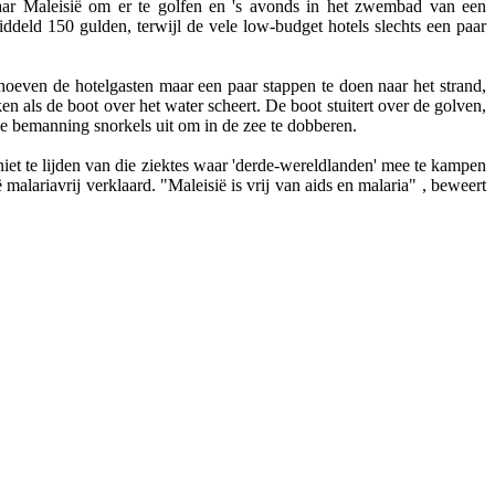
aar Maleisië om er te golfen en 's avonds in het zwembad van een
emiddeld 150 gulden, terwijl de vele low-budget hotels slechts een paar
 hoeven de hotelgasten maar een paar stappen te doen naar het strand,
 als de boot over het water scheert. De boot stuitert over de golven,
 de bemanning snorkels uit om in de zee te dobberen.
niet te lijden van die ziektes waar 'derde-wereldlanden' mee te kampen
malariavrij verklaard. "Maleisië is vrij van aids en malaria" , beweert