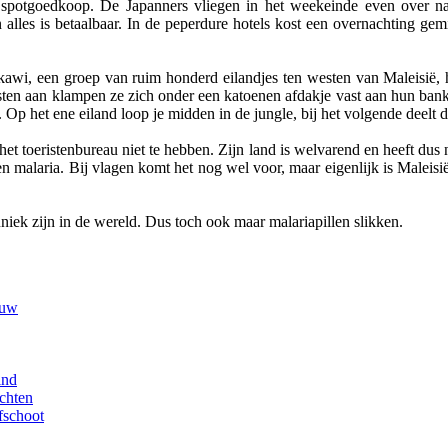
is spotgoedkoop. De Japanners vliegen in het weekeinde even over n
te en alles is betaalbaar. In de peperdure hotels kost een overnachting g
ngkawi, een groep van ruim honderd eilandjes ten westen van Maleisië,
en aan klampen ze zich onder een katoenen afdakje vast aan hun banken
. Op het ene eiland loop je midden in de jungle, bij het volgende deelt
het toeristenbureau niet te hebben. Zijn land is welvarend en heeft dus 
en malaria. Bij vlagen komt het nog wel voor, maar eigenlijk is Maleisië 
iek zijn in de wereld. Dus toch ook maar malariapillen slikken.
euw
ind
chten
fschoot