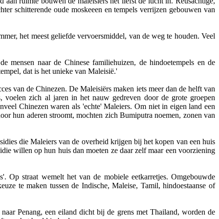
d aan ruimte bouwen de maleisiers het liefst de lucht in. Reusachtige,
achter schitterende oude moskeeen en tempels verrijzen gebouwen van
rommer, het meest geliefde vervoersmiddel, van de weg te houden. Veel
s de mensen naar de Chinese familiehuizen, de hindoetempels en de
empel, dat is het unieke van Maleisië.'
ucces van de Chinezen. De Maleisiërs maken iets meer dan de helft van
s, voelen zich al jaren in het nauw gedreven door de grote groepen
enveel Chinezen waren als 'echte' Maleiers. Om niet in eigen land een
 door hun aderen stroomt, mochten zich Bumiputra noemen, zonen van
sidies die Maleiers van de overheid krijgen bij het kopen van een huis
bsidie willen op hun huis dan moeten ze daar zelf maar een voorziening
kroes'. Op straat wemelt het van de mobiele eetkarretjes. Omgebouwde
keuze te maken tussen de Indische, Maleise, Tamil, hindoestaanse of
t naar Penang, een eiland dicht bij de grens met Thailand, worden de