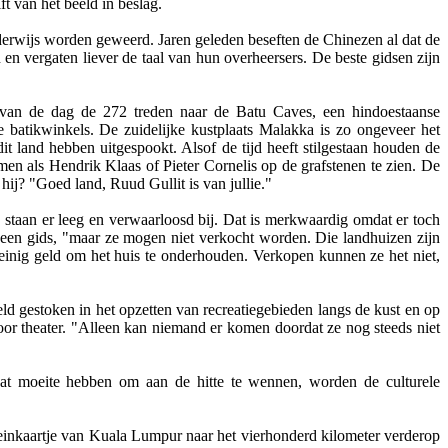
ft van het beeld in beslag.
onderwijs worden geweerd. Jaren geleden beseften de Chinezen al dat de
en vergaten liever de taal van hun overheersers. De beste gidsen zijn
r van de dag de 272 treden naar de Batu Caves, een hindoestaanse
 batikwinkels. De zuidelijke kustplaats Malakka is zo ongeveer het
it land hebben uitgespookt. Alsof de tijd heeft stilgestaan houden de
n als Hendrik Klaas of Pieter Cornelis op de grafstenen te zien. De
hij? "Goed land, Ruud Gullit is van jullie."
e staan er leeg en verwaarloosd bij. Dat is merkwaardig omdat er toch
lt een gids, "maar ze mogen niet verkocht worden. Die landhuizen zijn
weinig geld om het huis te onderhouden. Verkopen kunnen ze het niet,
ld gestoken in het opzetten van recreatiegebieden langs de kust en op
oor theater. "Alleen kan niemand er komen doordat ze nog steeds niet
wat moeite hebben om aan de hitte te wennen, worden de culturele
treinkaartje van Kuala Lumpur naar het vierhonderd kilometer verderop