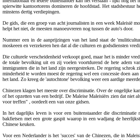
internationaal en iedere buitenlander kan het verstaan - lijkt nog he
spierwitte kantoortorens domineren de hoofdstad. Het stadsbestuur 
minstens dertig verdiepingen.
De gids, die een groep van acht journalisten in een week Maleisië mo
helpt het niet, de meesten manoeuvreren nog tussen de auto's door.
Nummer een in de aanprijzingen van het land staat de 'muliticult
moskeeen en verzekeren hen dat al die culturen en godsdiensten vredig 
Die culturele verscheidenheid verkoopt goed, maar het is minder vred
de totale bevolking uit en zij voelen voortdurend de hete adem va
immigranten die in het land zijn neergestreken. De regering schrok z
minderheid te worden moest de regering wel een concessie doen aan
het land. Zo kreeg de 'autochtone' bevolking weer een aardige meerde
Chinezen klagen het meeste over discriminatie. Over de ongelijke kans
of het opzetten van een bedrijf. De Maleise Maleisiërs zien dat niet 
voor treffen" , oordeelt een van onze gidsen.
In het dagelijks leven is voor een buitenstaander die discriminatie
bakfietsen met een grote gaspit waarop in een wadjang de heerlijks
Chinese keuken.
Voor een Nederlander is het 'succes' van de Chinezen, die in Maleis