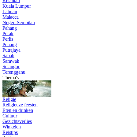
Kelantan
Kuala Lumpur
Labuan
Malacca
Negeri Sembilan
Pahang
Perak
Perlis
Penang
Putrajaya
Sabah
Sarawak
Selangor
Terengganu
Thema's
Religie
Religieuze feesten
Eten en drinken
Cultuur
Gezichtsverlies
Winkelen
Reistips