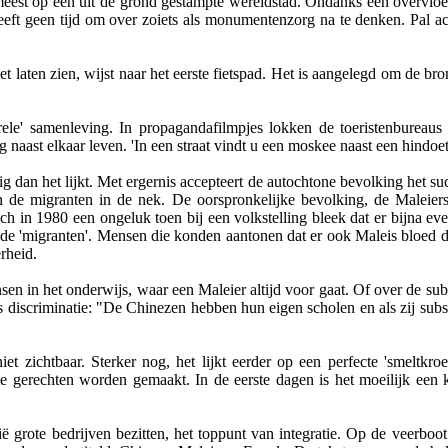
t meest op een uit de grond gestampte wereldstad. Ondanks een overvloe
heeft geen tijd om over zoiets als monumentenzorg na te denken. Pal 
et laten zien, wijst naar het eerste fietspad. Het is aangelegd om de b
urele' samenleving. In propagandafilmpjes lokken de toeristenbureau
naast elkaar leven. 'In een straat vindt u een moskee naast een hindoet
ig dan het lijkt. Met ergernis accepteert de autochtone bevolking het s
n de migranten in de nek. De oorspronkelijke bevolking, de Maleier
ich in 1980 een ongeluk toen bij een volkstelling bleek dat er bijna ev
 de 'migranten'. Mensen die konden aantonen dat er ook Maleis bloed
rheid.
en in het onderwijs, waar een Maleier altijd voor gaat. Of over de sub
als discriminatie: "De Chinezen hebben hun eigen scholen en als zij su
 niet zichtbaar. Sterker nog, het lijkt eerder op een perfecte 'smelt
te gerechten worden gemaakt. In de eerste dagen is het moeilijk een 
ië grote bedrijven bezitten, het toppunt van integratie. Op de veerboo